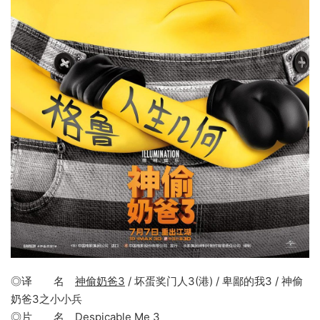
◎译 名
神偷奶爸3
/ 坏蛋奖门人3(港) / 卑鄙的我3 / 神偷
奶爸3之小小兵
◎片 名
Despicable Me 3