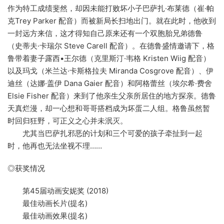
作为特工成绩斐然，却因未能打败坏小子巴萨扎·布莱德（崔·帕
克Trey Parker 配音）而被新局长扫地出门。就在此时，他收到
一封远方来信，这才得知自己原来还有一个双胞胎兄弟德鲁
（史蒂夫·卡瑞尔 Steve Carell 配音）。在德鲁盛情邀请下，格
鲁带着妻子露西•王尔德（克里斯汀·韦格 Kristen Wiig 配音）
以及玛戈（米兰达·卡斯格拉夫 Miranda Cosgrove 配音）、伊
迪丝（达娜·盖伊 Dana Gaier 配音）和阿格蕾丝（埃尔希·费舍
Elsie Fisher 配音）来到了他亲生父亲所居住的地方探亲。德鲁
天真烂漫，却一心想和哥哥搭档成为坏蛋二人组。格鲁虽然暂
时回归狂野，可正义之心并未泯灭。
尤其当巴萨扎邪恶的计划和三个可爱的孩子牵扯到一起
时，他再也无法坐视不理……
◎获奖情况
第45届动画安妮奖 (2018)
最佳动画长片(提名)
最佳动画效果(提名)