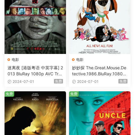
电影
电影
迷离夜 [港版粤语 中英字幕] 2
妙妙探 The.Great.Mouse.De
013 BluRay 1080p AVC Tru
tective.1986.BluRay.1080p.
eHD5.1 [BDISO 22.64GB]
AVC.DTS-HD.MA.5.1-HDHo
免费
免费
2024-07-01
2024-07-01
me [BDISO 20.67GB]
免费
免费