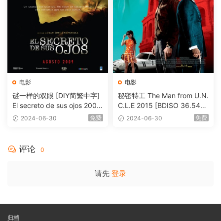
电影
电影
谜一样的双眼 [DIY简繁中字]
秘密特工 The Man from U.N.
El secreto de sus ojos 2009
C.L.E 2015 [BDISO 36.54G
1080p Blu-ray AVC DTS-HD
B]
免费
免费
2024-06-30
2024-06-30
MA 5.1-Softfeng@CHDBits
[BDISO 35.34GB]
评论
0
请先
登录
归档