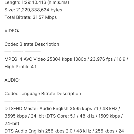
Length: 1:29:40.416 (h:m:s.ms)
Size: 21,229,338,624 bytes
Total Bitrate: 31.57 Mbps
VIDEO:
Codec Bitrate Description
—– ——- ———–
MPEG-4 AVC Video 25804 kbps 1080p / 23.976 fps / 16:9 /
High Profile 4.1
AUDIO:
Codec Language Bitrate Description
—– ——– ——- ———–
DTS-HD Master Audio English 3595 kbps 7.1 / 48 kHz /
3595 kbps / 24-bit (DTS Core: 5.1 / 48 kHz / 1509 kbps /
24-bit)
DTS Audio English 256 kbps 2.0 / 48 kHz / 256 kbps / 24-