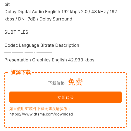
bit
Dolby Digital Audio English 192 kbps 2.0 / 48 kHz / 192
kbps / DN -7dB / Dolby Surround
SUBTITLES:
Codec Language Bitrate Description
—– ——– ——- ———–
Presentation Graphics English 42.933 kbps
资源下载
免费
下载价格
立即购买
如果使用BT软件下载无速度请参考：
https://www.dtsma.com/download