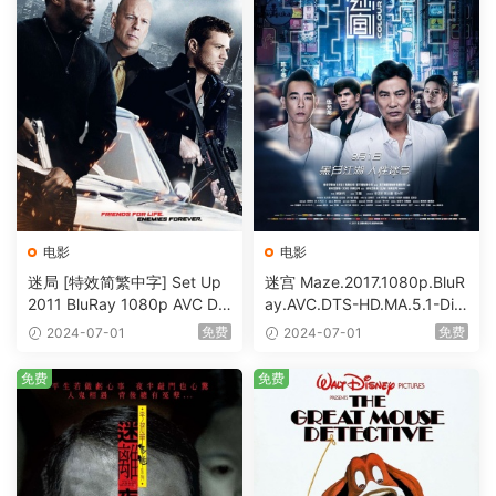
电影
电影
迷局 [特效简繁中字] Set Up
迷宫 Maze.2017.1080p.BluR
2011 BluRay 1080p AVC DT
ay.AVC.DTS-HD.MA.5.1-DiY
S-HD MA5.1-shhaclm@CHD
@HDHome [BDISO 19.7GB]
免费
免费
2024-07-01
2024-07-01
Bits [BDISO 23.09GB]
免费
免费