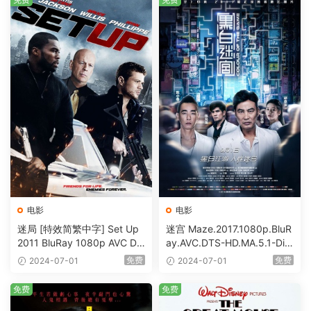
电影
电影
迷局 [特效简繁中字] Set Up
迷宫 Maze.2017.1080p.BluR
2011 BluRay 1080p AVC DT
ay.AVC.DTS-HD.MA.5.1-DiY
S-HD MA5.1-shhaclm@CHD
@HDHome [BDISO 19.7GB]
免费
免费
2024-07-01
2024-07-01
Bits [BDISO 23.09GB]
免费
免费