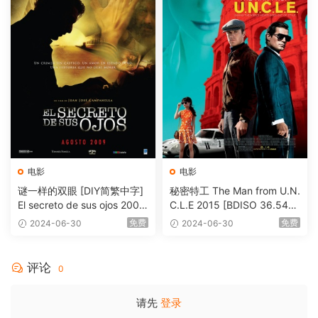
电影
电影
谜一样的双眼 [DIY简繁中字]
秘密特工 The Man from U.N.
El secreto de sus ojos 2009
C.L.E 2015 [BDISO 36.54G
1080p Blu-ray AVC DTS-HD
B]
免费
免费
2024-06-30
2024-06-30
MA 5.1-Softfeng@CHDBits
[BDISO 35.34GB]
评论
0
请先
登录