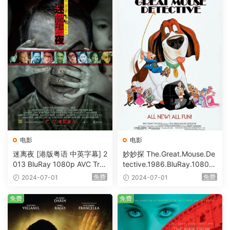
电影
电影
迷离夜 [港版粤语 中英字幕] 2
妙妙探 The.Great.Mouse.De
013 BluRay 1080p AVC Tru
tective.1986.BluRay.1080p.
eHD5.1 [BDISO 22.64GB]
AVC.DTS-HD.MA.5.1-HDHo
免费
免费
2024-07-01
2024-07-01
me [BDISO 20.67GB]
免费
免费