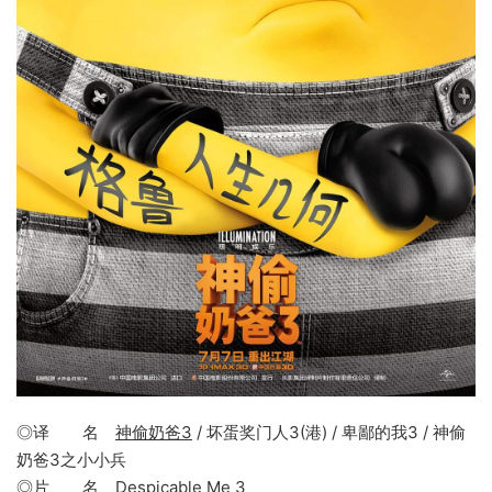
◎译 名
神偷奶爸3
/ 坏蛋奖门人3(港) / 卑鄙的我3 / 神偷
奶爸3之小小兵
◎片 名
Despicable Me 3