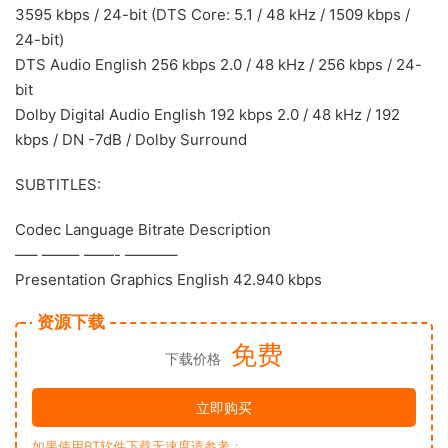
3595 kbps / 24-bit (DTS Core: 5.1 / 48 kHz / 1509 kbps /
24-bit)
DTS Audio English 256 kbps 2.0 / 48 kHz / 256 kbps / 24-
bit
Dolby Digital Audio English 192 kbps 2.0 / 48 kHz / 192
kbps / DN -7dB / Dolby Surround
SUBTITLES:
Codec Language Bitrate Description
—– ——– ——- ———–
Presentation Graphics English 42.940 kbps
资源下载
免费
下载价格
立即购买
如果使用BT软件下载无速度请参考：