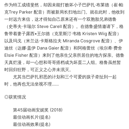
作为特工成绩斐然，却因未能打败坏小子巴萨扎·布莱德（崔·帕
克Trey Parker 配音）而被新局长扫地出门。就在此时，他收到
一封远方来信，这才得知自己原来还有一个双胞胎兄弟德鲁
（史蒂夫·卡瑞尔 Steve Carell 配音）。在德鲁盛情邀请下，格
鲁带着妻子露西•王尔德（克里斯汀·韦格 Kristen Wiig 配音）
以及玛戈（米兰达·卡斯格拉夫 Miranda Cosgrove 配音）、伊
迪丝（达娜·盖伊 Dana Gaier 配音）和阿格蕾丝（埃尔希·费舍
Elsie Fisher 配音）来到了他亲生父亲所居住的地方探亲。德鲁
天真烂漫，却一心想和哥哥搭档成为坏蛋二人组。格鲁虽然暂
时回归狂野，可正义之心并未泯灭。
尤其当巴萨扎邪恶的计划和三个可爱的孩子牵扯到一起
时，他再也无法坐视不理……
◎获奖情况
第45届动画安妮奖 (2018)
最佳动画长片(提名)
最佳动画效果(提名)