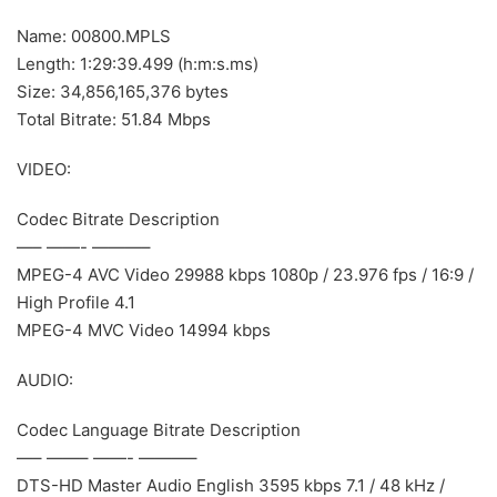
Name: 00800.MPLS
Length: 1:29:39.499 (h:m:s.ms)
Size: 34,856,165,376 bytes
Total Bitrate: 51.84 Mbps
VIDEO:
Codec Bitrate Description
—– ——- ———–
MPEG-4 AVC Video 29988 kbps 1080p / 23.976 fps / 16:9 /
High Profile 4.1
MPEG-4 MVC Video 14994 kbps
AUDIO:
Codec Language Bitrate Description
—– ——– ——- ———–
DTS-HD Master Audio English 3595 kbps 7.1 / 48 kHz /