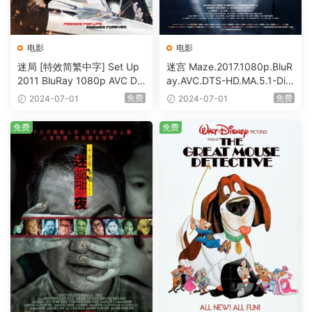
电影
电影
迷局 [特效简繁中字] Set Up
迷宫 Maze.2017.1080p.BluR
2011 BluRay 1080p AVC DT
ay.AVC.DTS-HD.MA.5.1-DiY
S-HD MA5.1-shhaclm@CHD
@HDHome [BDISO 19.7GB]
免费
免费
2024-07-01
2024-07-01
Bits [BDISO 23.09GB]
免费
免费