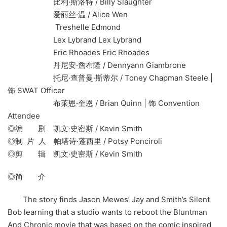
比利·斯洛特 / Billy Slaughter
爱丽丝·温 / Alice Wen
Treshelle Edmond
Lex Lybrand Lex Lybrand
Eric Rhoades Eric Rhoades
丹尼安·詹布隆 / Dennyann Giambrone
托尼·查普曼·斯蒂尔 / Toney Chapman Steele |
饰 SWAT Officer
布莱恩·奎恩 / Brian Quinn | 饰 Convention
Attendee
◎编 剧 凯文·史密斯 / Kevin Smith
◎制 片 人 帕塔诗·蓬西里 / Potsy Ponciroli
◎剪 辑 凯文·史密斯 / Kevin Smith
◎简 介
The story finds Jason Mewes’ Jay and Smith’s Silent
Bob learning that a studio wants to reboot the Bluntman
And Chronic movie that was based on the comic inspired