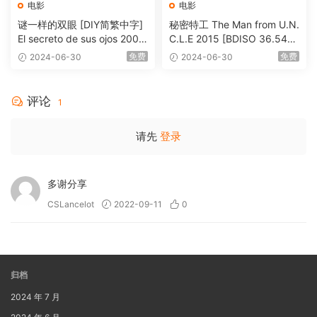
电影
电影
谜一样的双眼 [DIY简繁中字]
秘密特工 The Man from U.N.
El secreto de sus ojos 2009
C.L.E 2015 [BDISO 36.54G
1080p Blu-ray AVC DTS-HD
B]
免费
免费
2024-06-30
2024-06-30
MA 5.1-Softfeng@CHDBits
[BDISO 35.34GB]
评论
1
请先
登录
多谢分享
CSLancelot
2022-09-11
0
归档
2024 年 7 月