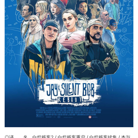
◎译 名
白烂贱客2
/ 白烂贱客重启 / 白烂贱客续集 / 杰与