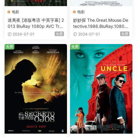
电影
电影
迷离夜 [港版粤语 中英字幕] 2
妙妙探 The.Great.Mouse.De
013 BluRay 1080p AVC Tru
tective.1986.BluRay.1080p.
eHD5.1 [BDISO 22.64GB]
AVC.DTS-HD.MA.5.1-HDHo
免费
免费
2024-07-01
2024-07-01
me [BDISO 20.67GB]
免费
免费