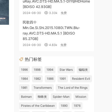
uRay.AVC.DTS-HD.MA.5.1-DIY@HDHome
[BDISO 42.93GB]
2024-06-30
3.33k
免费
民歌四十
Min.Ge.Si.Shi.2015.1080i.TWN.Blu-
ray.AVC.DTS-HD.MA.5.1 [BDISO
85.27GB]
2024-06-30
4.83k
免费
热门标签
1996
1998
1994
Star Wars
蝙蝠侠
1984
1982
1986
1991
Resident Evil
1981
Transformers
The Lord of the Rings
Batman
蜘蛛侠
Spider-Man
Mission
Pirates of the Caribbean
1990
1976