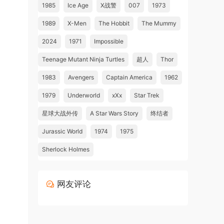
1985
Ice Age
X战警
007
1973
1989
X-Men
The Hobbit
The Mummy
2024
1971
Impossible
Teenage Mutant Ninja Turtles
超人
Thor
1983
Avengers
Captain America
1962
1979
Underworld
xXx
Star Trek
星球大战外传
A Star Wars Story
终结者
Jurassic World
1974
1975
Sherlock Holmes
网友评论