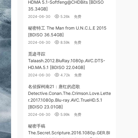
HDMA 5.1-Softfeng@CHDBits [BDISO
35.34GB]
2024-06-30
5.26k
免费
秘密特工 The Man from U.N.C.L.E 2015
[BDISO 36.54GB]
2024-06-30
8.59k
免费
觅迹寻踪
Talaash.2012.BluRay.1080p.AVC.DTS-
HD.MA.5.1 [BDISO 22.04GB]
2024-06-30
4.72k
免费
名侦探柯南21：唐红的恋歌
Detective.Conan.The.Crimson.Love.Lette
r.2017.1080p.Blu-ray.AVC.TrueHD.5.1
[BDISO 23.01GB]
2024-06-30
5.99k
免费
秘密手稿
The.Secret.Scripture.2016.1080p.GER.Bl