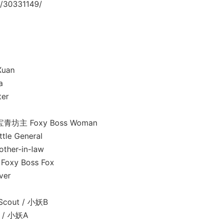
/30331149/
uan
a
er
主 Foxy Boss Woman
 General
er-in-law
y Boss Fox
er
out / 小妖B
/ 小妖A