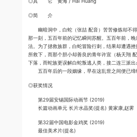
◎其 它 黄海 / Hai Huang
◎简 介
幽暗洞中，白蛇（张喆 配音）苦苦修炼却不得
那一刻，五百年前的记忆瞬间苏醒。五百年前，晚
法。为了拯救族群，白蛇冒险行刺，结果却遭遇挫
所救下，而那个胆小却善良的青年许宣（杨天翔 
下落，而蛇族更误解白蛇叛逃人类，接二连三派出
五百年后的一段姻缘，早在这乱世之间便已缔
◎获奖情况
第29届安锡国际动画节 (2019)
长篇动画单元 长片水晶奖(提名) 黄家康,赵霁
第32届中国电影金鸡奖 (2019)
最佳美术片(提名)