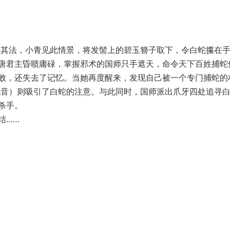
其法，小青见此情景，将发髻上的碧玉簪子取下，令白蛇攥在
唐君主昏聩庸碌，掌握邪术的国师只手遮天，命令天下百姓捕蛇
败，还失去了记忆。当她再度醒来，发现自己被一个专门捕蛇的
配音）则吸引了白蛇的注意。与此同时，国师派出爪牙四处追寻
杀手。
结……