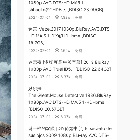
1080p AVC DTS-HD MA5.1-
shhaclm@CHDBits [BDISO 23.09GB]
2024-07-01
1.92w
免费
迷宫 Maze.2017.1080p.BluRay.AVC.DTS-
HD.MA.5.1-DiY@HDHome [BDISO
19.7GB]
2024-07-01
1.62w
免费
迷离夜 [港版粤语 中英字幕] 2013 BluRay
1080p AVC TrueHD5.1 [BDISO 22.64GB]
2024-07-01
8.37k
免费
妙妙探
The.Great.Mouse.Detective.1986.BluRay.
1080p.AVC.DTS-HD.MA.5.1-HDHome
[BDISO 20.67GB]
2024-07-01
8.07k
免费
谜一样的双眼 [DIY简繁中字] El secreto de
sus ojos 2009 1080p Blu-ray AVC DTS-