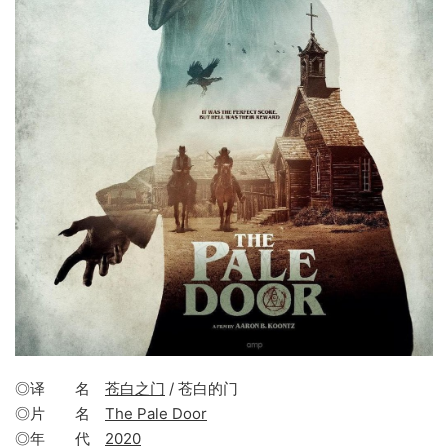
◎译 名
苍白之门
/ 苍白的门
◎片 名
The Pale Door
◎年 代
2020