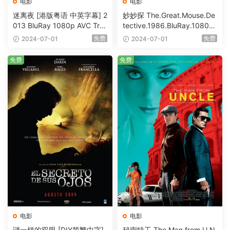
电影
电影
迷离夜 [港版粤语 中英字幕] 2
妙妙探 The.Great.Mouse.De
013 BluRay 1080p AVC Tru
tective.1986.BluRay.1080p.
eHD5.1 [BDISO 22.64GB]
AVC.DTS-HD.MA.5.1-HDHo
免费
免费
2024-07-01
2024-07-01
me [BDISO 20.67GB]
免费
免费
电影
电影
谜一样的双眼 [DIY简繁中字]
秘密特工 The Man from U.N.