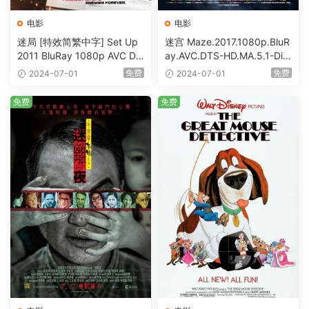
电影
电影
迷局 [特效简繁中字] Set Up
迷宫 Maze.2017.1080p.BluR
2011 BluRay 1080p AVC DT
ay.AVC.DTS-HD.MA.5.1-DiY
S-HD MA5.1-shhaclm@CHD
@HDHome [BDISO 19.7GB]
免费
免费
2024-07-01
2024-07-01
Bits [BDISO 23.09GB]
免费
免费