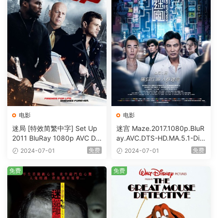
电影
电影
迷局 [特效简繁中字] Set Up
迷宫 Maze.2017.1080p.BluR
2011 BluRay 1080p AVC DT
ay.AVC.DTS-HD.MA.5.1-DiY
S-HD MA5.1-shhaclm@CHD
@HDHome [BDISO 19.7GB]
免费
免费
2024-07-01
2024-07-01
Bits [BDISO 23.09GB]
免费
免费