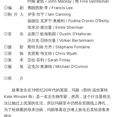
约翰·麦凯 / John Mackay | 饰 Fine Gentleman
◎编 剧 弗朗西斯·李 / Francis Lee
◎制 片 人 伊安·坎宁 / Iain Canning
福德拉·克罗宁·奥赖利 / Fodhla Cronin O’Reilly
埃米尔·谢尔曼 / Emile Sherman
◎音 乐 达斯汀·欧海勒因 / Dustin O’Halloran
沃尔克·贝特尔曼 / Volker Bertelmann
◎摄 影 斯特凡纳·方丹 / Stéphane Fontaine
◎剪 辑 克里斯·韦文特 / Chris Wyatt
◎美 术 莎拉·芬利 / Sarah Finlay
◎服 装 迈克尔·奥康纳 / Michael O’Connor
◎简 介
故事发生在19世纪20年代的英国，玛丽（凯特·温丝莱特
Kate Winslet 饰）是一名古生物学家，然而，这个行当显然无
法让她过上优渥的生活，所以玛丽至今仍然在贫困线上挣扎，
为了给病重的母亲治病，玛丽靠着在沙滩上捡化石卖给游客来
维生。