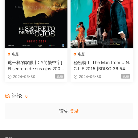
电影
电影
谜一样的双眼 [DIY简繁中字]
秘密特工 The Man from U.N.
El secreto de sus ojos 2009
C.L.E 2015 [BDISO 36.54G
1080p Blu-ray AVC DTS-HD
B]
免费
免费
2024-06-30
2024-06-30
MA 5.1-Softfeng@CHDBits
[BDISO 35.34GB]
评论
0
请先
登录