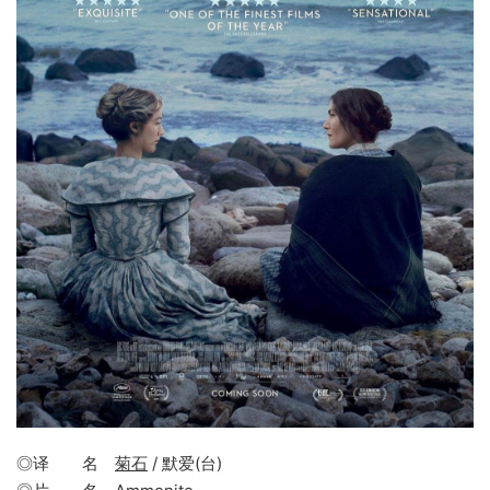
◎译 名
菊石
/ 默爱(台)