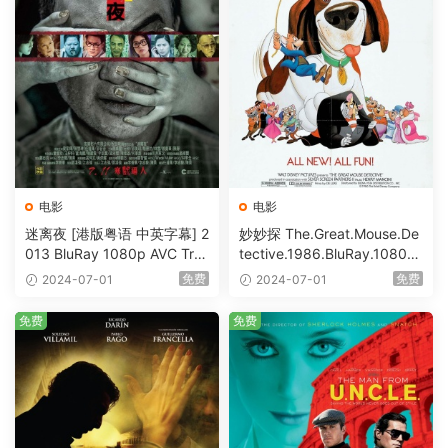
电影
电影
迷离夜 [港版粤语 中英字幕] 2
妙妙探 The.Great.Mouse.De
013 BluRay 1080p AVC Tru
tective.1986.BluRay.1080p.
eHD5.1 [BDISO 22.64GB]
AVC.DTS-HD.MA.5.1-HDHo
免费
免费
2024-07-01
2024-07-01
me [BDISO 20.67GB]
免费
免费