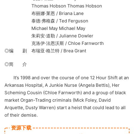
Thomas Hobson Thomas Hobson
布丽娜·莱恩 / Briana Lane
泰德·弗格森 / Ted Ferguson
Michael May Michael May
朱莉安·道勒 / Julianne Dowler
克洛伊·法恩沃斯 / Chloe Farnworth
◎编 剧 布瑞亚·格兰特 / Brea Grant
◎简 介
It’s 1998 and over the course of one 12 Hour Shift at an
Arkansas Hospital, A Junkie Nurse (Angela Bettis), Her
Scheming Cousin (Chloe Farnworth) and a group of black
market Organ-Trading criminals (Mick Foley, David
Arquette, Dusty Warren) start a heist that could lead to all
of their demise.
资源下载