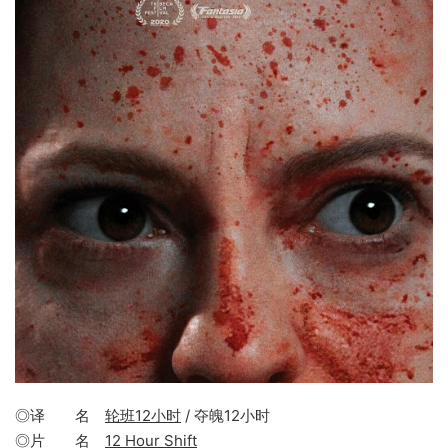
◎译 名
轮班12小时
/ 夺魄12小时
◎片 名
12 Hour Shift