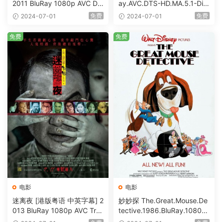
2011 BluRay 1080p AVC DT
ay.AVC.DTS-HD.MA.5.1-DiY
S-HD MA5.1-shhaclm@CHD
@HDHome [BDISO 19.7GB]
免费
免费
2024-07-01
2024-07-01
Bits [BDISO 23.09GB]
免费
免费
电影
电影
迷离夜 [港版粤语 中英字幕] 2
妙妙探 The.Great.Mouse.De
013 BluRay 1080p AVC Tru
tective.1986.BluRay.1080p.
eHD5.1 [BDISO 22.64GB]
AVC.DTS-HD.MA.5.1-HDHo