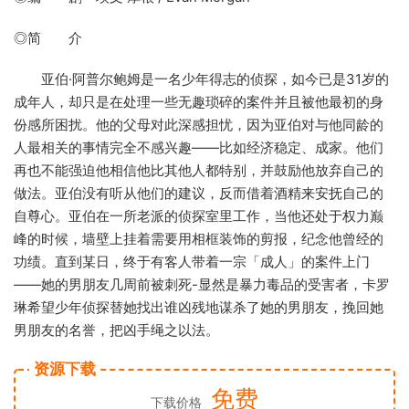
◎简 介
亚伯·阿普尔鲍姆是一名少年得志的侦探，如今已是31岁的
成年人，却只是在处理一些无趣琐碎的案件并且被他最初的身
份感所困扰。他的父母对此深感担忧，因为亚伯对与他同龄的
人最相关的事情完全不感兴趣——比如经济稳定、成家。他们
再也不能强迫他相信他比其他人都特别，并鼓励他放弃自己的
做法。亚伯没有听从他们的建议，反而借着酒精来安抚自己的
自尊心。亚伯在一所老派的侦探室里工作，当他还处于权力巅
峰的时候，墙壁上挂着需要用相框装饰的剪报，纪念他曾经的
功绩。直到某日，终于有客人带着一宗「成人」的案件上门
——她的男朋友几周前被刺死-显然是暴力毒品的受害者，卡罗
琳希望少年侦探替她找出谁凶残地谋杀了她的男朋友，挽回她
男朋友的名誉，把凶手绳之以法。
资源下载
免费
下载价格