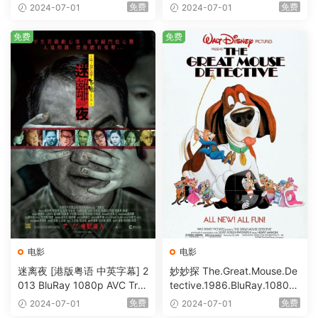
S-HD MA5.1-shhaclm@CHD
@HDHome [BDISO 19.7GB]
免费
免费
2024-07-01
2024-07-01
Bits [BDISO 23.09GB]
免费
免费
电影
电影
迷离夜 [港版粤语 中英字幕] 2
妙妙探 The.Great.Mouse.De
013 BluRay 1080p AVC Tru
tective.1986.BluRay.1080p.
eHD5.1 [BDISO 22.64GB]
AVC.DTS-HD.MA.5.1-HDHo
免费
免费
2024-07-01
2024-07-01
me [BDISO 20.67GB]