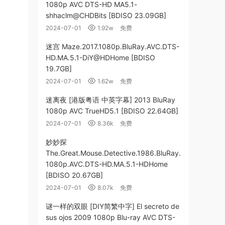
1080p AVC DTS-HD MA5.1-
shhaclm@CHDBits [BDISO 23.09GB]
2024-07-01
1.92w
免费
迷宫 Maze.2017.1080p.BluRay.AVC.DTS-
HD.MA.5.1-DiY@HDHome [BDISO
19.7GB]
2024-07-01
1.62w
免费
迷离夜 [港版粤语 中英字幕] 2013 BluRay
1080p AVC TrueHD5.1 [BDISO 22.64GB]
2024-07-01
8.36k
免费
妙妙探
The.Great.Mouse.Detective.1986.BluRay.
1080p.AVC.DTS-HD.MA.5.1-HDHome
[BDISO 20.67GB]
2024-07-01
8.07k
免费
谜一样的双眼 [DIY简繁中字] El secreto de
sus ojos 2009 1080p Blu-ray AVC DTS-