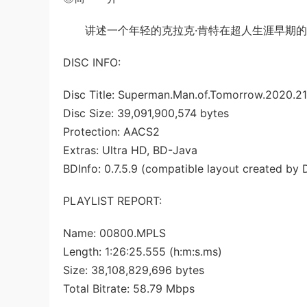
讲述一个年轻的克拉克·肯特在超人生涯早期的
DISC INFO:
Disc Title: Superman.Man.of.Tomorrow.2020.
Disc Size: 39,091,900,574 bytes
Protection: AACS2
Extras: Ultra HD, BD-Java
BDInfo: 0.7.5.9 (compatible layout created by 
PLAYLIST REPORT:
Name: 00800.MPLS
Length: 1:26:25.555 (h:m:s.ms)
Size: 38,108,829,696 bytes
Total Bitrate: 58.79 Mbps