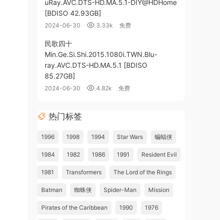
uRay.AVC.DTS-HD.MA.5.1-DIY@HDHome
[BDISO 42.93GB]
2024-06-30
3.33k
免费
民歌四十
Min.Ge.Si.Shi.2015.1080i.TWN.Blu-
ray.AVC.DTS-HD.MA.5.1 [BDISO
85.27GB]
2024-06-30
4.82k
免费
热门标签
1996
1998
1994
Star Wars
蝙蝠侠
1984
1982
1986
1991
Resident Evil
1981
Transformers
The Lord of the Rings
Batman
蜘蛛侠
Spider-Man
Mission
Pirates of the Caribbean
1990
1976