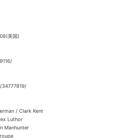
08(美国)
9116/
/34777819/
an / Clark Kent
 Luthor
Manhunter
oupe