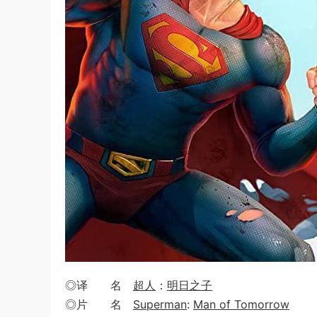
◎译 名
超人
：
明日之子
◎片 名
Superman
:
Man of Tomorrow