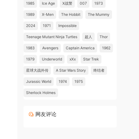
1985
Ice Age
X战警
007
1973
1989
X-Men
The Hobbit
The Mummy
2024
1971
Impossible
Teenage Mutant Ninja Turtles
超人
Thor
1983
Avengers
Captain America
1962
1979
Underworld
xXx
Star Trek
星球大战外传
A Star Wars Story
终结者
Jurassic World
1974
1975
Sherlock Holmes
网友评论