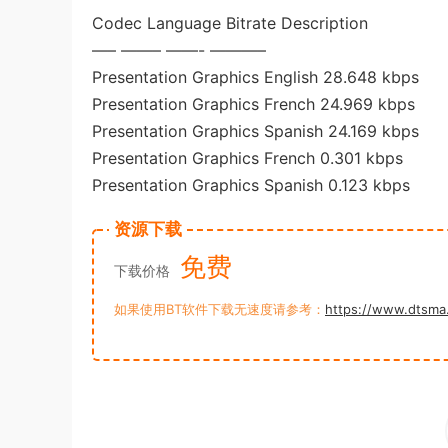
Codec Language Bitrate Description
—– ——– ——- ———–
Presentation Graphics English 28.648 kbps
Presentation Graphics French 24.969 kbps
Presentation Graphics Spanish 24.169 kbps
Presentation Graphics French 0.301 kbps
Presentation Graphics Spanish 0.123 kbps
资源下载
免费
下载价格
如果使用BT软件下载无速度请参考：
https://www.dtsma