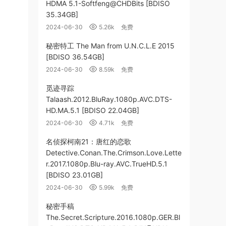
HDMA 5.1-Softfeng@CHDBits [BDISO
35.34GB]
2024-06-30
5.26k
免费
秘密特工 The Man from U.N.C.L.E 2015
[BDISO 36.54GB]
2024-06-30
8.59k
免费
觅迹寻踪
Talaash.2012.BluRay.1080p.AVC.DTS-
HD.MA.5.1 [BDISO 22.04GB]
2024-06-30
4.71k
免费
名侦探柯南21：唐红的恋歌
Detective.Conan.The.Crimson.Love.Lette
r.2017.1080p.Blu-ray.AVC.TrueHD.5.1
[BDISO 23.01GB]
2024-06-30
5.99k
免费
秘密手稿
The.Secret.Scripture.2016.1080p.GER.Bl