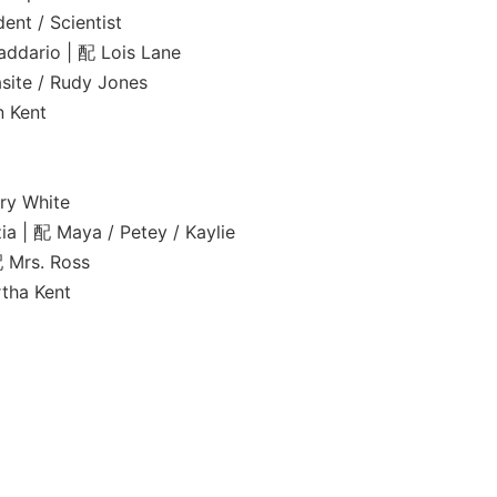
/ Scientist
o | 配 Lois Lane
 / Rudy Jones
Kent
 White
Maya / Petey / Kaylie
rs. Ross
a Kent