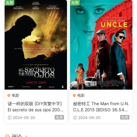
免费
免费
电影
电影
谜一样的双眼 [DIY简繁中字]
秘密特工 The Man from U.N.
El secreto de sus ojos 2009
C.L.E 2015 [BDISO 36.54G
1080p Blu-ray AVC DTS-HD
B]
免费
免费
2024-06-30
2024-06-30
MA 5.1-Softfeng@CHDBits
[BDISO 35.34GB]
评论