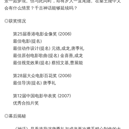
景一如梦境。但与此同时，却有歹人一直尾随。在秦王陵中又
会有什么情景？千古神话能够延续吗？
◎获奖情况
第25届香港电影金像奖 (2006)
最佳电影(提名)
最佳动作设计(提名) 元德,成龙,唐季礼
最佳原创电影歌曲(提名) 金喜善,成龙
最佳视觉效果(提名) 蔡招文基,曹展能
第28届大众电影百花奖 (2006)
最佳导演(提名) 唐季礼
第12届中国电影华表奖 (2007)
优秀合拍片奖
◎幕后揭秘
《神话》是香港导演唐季礼与成龙再次携手精心制作的大