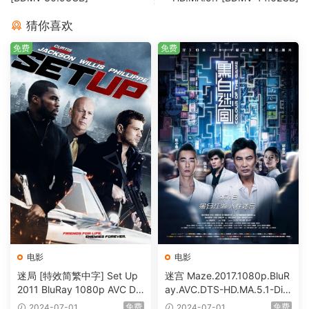
猜你喜欢
免费
免费
电影
电影
迷局 [特效简繁中字] Set Up
迷宫 Maze.2017.1080p.BluR
2011 BluRay 1080p AVC DT
ay.AVC.DTS-HD.MA.5.1-DiY
S-HD MA5.1-shhaclm@CHD
@HDHome [BDISO 19.7GB]
免费
免费
2024-07-01
2024-07-01