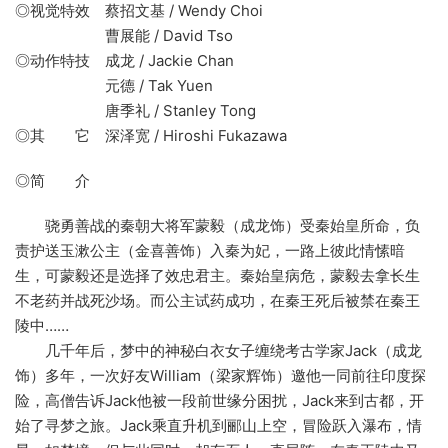
◎视觉特效 蔡招文基 / Wendy Choi
曹展能 / David Tso
◎动作特技 成龙 / Jackie Chan
元德 / Tak Yuen
唐季礼 / Stanley Tong
◎其 它 深泽宽 / Hiroshi Fukazawa
◎简 介
骁勇善战的秦朝大将军蒙毅（成龙饰）受秦始皇所命，负
责护送玉漱公主（金喜善饰）入秦为妃，一路上彼此情愫暗
生，可蒙毅还是选择了效忠君主。秦始皇病危，蒙毅去拿长生
不老药并战死沙场。而公主试药成功，在秦王死后被禁在秦王
陵中……
几千年后，梦中的神秘白衣女子缠绕考古学家Jack（成龙
饰）多年，一次好友William（梁家辉饰）邀他一同前往印度探
险，高僧告诉Jack他被一段前世缘分困扰，Jack来到古都，开
始了寻梦之旅。Jack乘直升机到郦山上空，冒险跃入瀑布，情