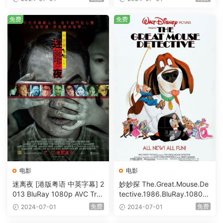
Bits [BDISO 23.09GB]
免费
免费
电影
电影
迷离夜 [港版粤语 中英字幕] 2
妙妙探 The.Great.Mouse.De
013 BluRay 1080p AVC Tru
tective.1986.BluRay.1080p.
eHD5.1 [BDISO 22.64GB]
AVC.DTS-HD.MA.5.1-HDHo
免费
免费
2024-07-01
2024-07-01
me [BDISO 20.67GB]