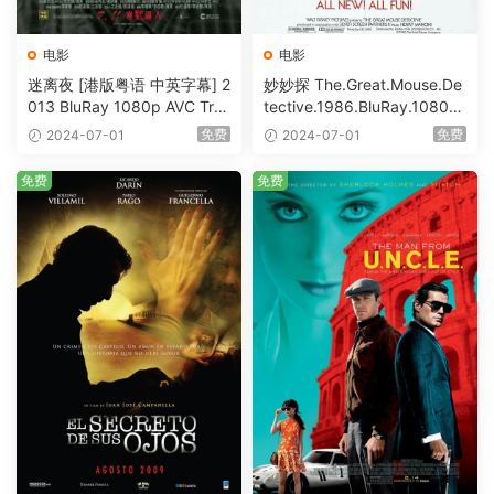
电影
电影
迷离夜 [港版粤语 中英字幕] 2
妙妙探 The.Great.Mouse.De
013 BluRay 1080p AVC Tru
tective.1986.BluRay.1080p.
eHD5.1 [BDISO 22.64GB]
AVC.DTS-HD.MA.5.1-HDHo
免费
免费
2024-07-01
2024-07-01
me [BDISO 20.67GB]
免费
免费