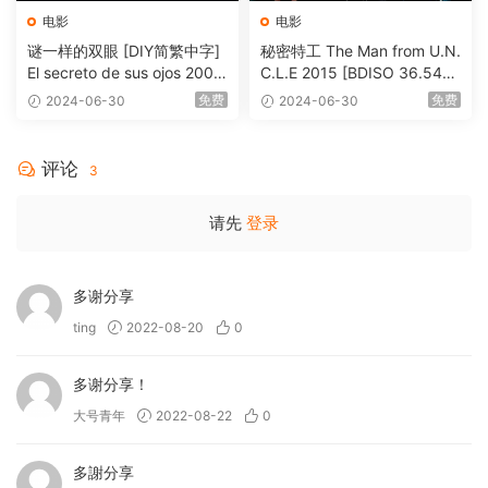
电影
电影
谜一样的双眼 [DIY简繁中字]
秘密特工 The Man from U.N.
El secreto de sus ojos 2009
C.L.E 2015 [BDISO 36.54G
1080p Blu-ray AVC DTS-HD
B]
免费
免费
2024-06-30
2024-06-30
MA 5.1-Softfeng@CHDBits
[BDISO 35.34GB]
评论
3
请先
登录
多谢分享
ting
2022-08-20
0
多谢分享！
大号青年
2022-08-22
0
多謝分享