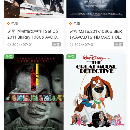
电影
电影
迷局 [特效简繁中字] Set Up
迷宫 Maze.2017.1080p.BluR
2011 BluRay 1080p AVC DT
ay.AVC.DTS-HD.MA.5.1-DiY
S-HD MA5.1-shhaclm@CHD
@HDHome [BDISO 19.7GB]
免费
免费
2024-07-01
2024-07-01
Bits [BDISO 23.09GB]
免费
免费