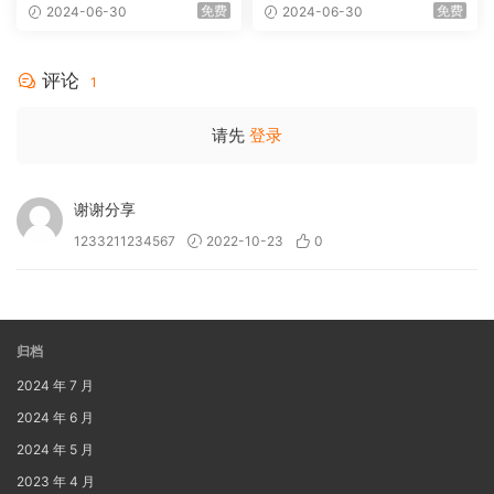
1080p Blu-ray AVC DTS-HD
B]
免费
免费
2024-06-30
2024-06-30
MA 5.1-Softfeng@CHDBits
[BDISO 35.34GB]
评论
1
请先
登录
谢谢分享
1233211234567
2022-10-23
0
归档
2024 年 7 月
2024 年 6 月
2024 年 5 月
2023 年 4 月