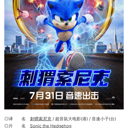
◎译 名
刺猬索尼克
/ 超音鼠大电影(港) / 音速小子(台)
◎片 名
Sonic the Hedgehog