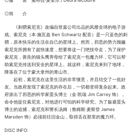
◎服 装 黛布拉·麦奎尔 / Debra McGuire
◎简 介
《刺猬索尼克》改编自世嘉公司出品的风靡全球的电子游
戏。索尼克（本·施瓦兹 Ben Schwartz 配音）是一只蓝色的刺
猬，原本快乐的生活在自己的星球上。然而，邪恶的势力觊觎
索尼克所拥有了超快速度，想要将这一门绝技夺走，为了保护
索尼克，善良的猫头鹰养母给了索尼克一包魔力环，它可以帮
助索尼克传送到安全的星球上。就这样，索尼克来到了地球，
降落在了位于蒙大拿州的青山市。
起初，索尼克在这里生活的非常惬意，并且结交了一批好
友。当政府发现了索尼克的存在后，一切都变得复杂起来。政
府派出了邪恶的科学家蛋头博士（金·凯瑞 Jim Carrey 饰），
命令他捉住索尼克，对他进行可怕的科学研究。为了躲避蛋头
博士的追捕，索尼克和警长汤姆（詹姆斯·麦斯登 James
Marsden 饰）必须前往旧金山，取得丢在那里的魔力环。
DISC INFO: