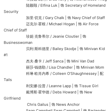
陆颖颐 / Elfina Luk | 饰 Secretary of Homeland
Security
加里·切克 / Gary Chalk | 饰 Navy Chief of Staff
迈克尔·霍根 / Michael Hogan | 饰 Air Force
Chief of Staff
珍妮·克鲁蒂尔 / Jeanie Cloutier | 饰
Businesswoman
贝利·斯科德里 / Bailey Skodje | 饰 Minivan Kid
#1
杰夫·桑卡 / Jeff Sanca | 饰 Mini Van Dad
丽莎·钱德勒 / Lisa Chandler | 饰 Minivan Mom
科琳·欧肖内希 / Colleen O’Shaughnessey | 配
Tails
利安娜·拉普 / Leanne Lapp | 饰 Tissue Girl
戴博斯·霍华德 / Debs Howard | 饰 New
Girlfriend
Chris Gailus | 饰 News Anchor
Sean Campbell Sean Campbell | 饰 Bartender