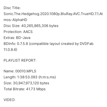
Disc Title:
Sonic.The.Hedgehog.2020.1080p.BluRay.AVC.TrueHD.7.1.At
mos-AlphaHD
Disc Size: 40,265,865,306 bytes
Protection: AACS
Extras: BD-Java
BDInfo: 0.7.5.8 (compatible layout created by DVDFab
11.0.8.6)
PLAYLIST REPORT:
Name: 00010.MPLS
Length: 1:38:53.093 (h:m:s.ms)
Size: 30,947,973,120 bytes
Total Bitrate: 41.73 Mbps
VIDEO: