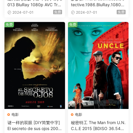
013 BluRay 1080p AVC Tru
tective.1986.BluRay.1080p.
eHD5.1 [BDISO 22.64GB]
AVC.DTS-HD.MA.5.1-HDHo
免费
免费
2024-07-01
2024-07-01
me [BDISO 20.67GB]
免费
免费
电影
电影
谜一样的双眼 [DIY简繁中字]
秘密特工 The Man from U.N.
El secreto de sus ojos 2009
C.L.E 2015 [BDISO 36.54G