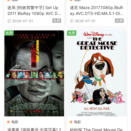
迷局 [特效简繁中字] Set Up
迷宫 Maze.2017.1080p.BluR
2011 BluRay 1080p AVC DT
ay.AVC.DTS-HD.MA.5.1-DiY
S-HD MA5.1-shhaclm@CHD
@HDHome [BDISO 19.7GB]
免费
免费
2024-07-01
2024-07-01
Bits [BDISO 23.09GB]
免费
免费
电影
电影
迷离夜 [港版粤语 中英字幕] 2
妙妙探 The.Great.Mouse.De