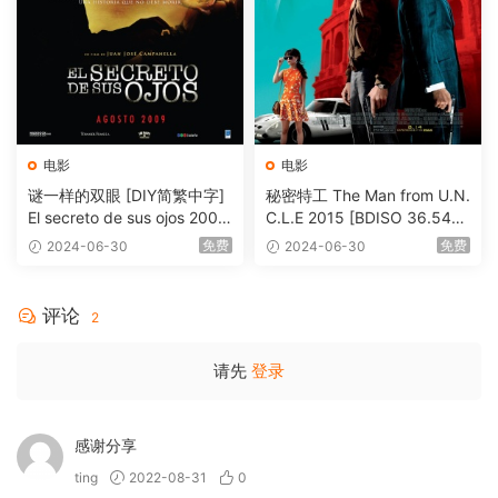
电影
电影
谜一样的双眼 [DIY简繁中字]
秘密特工 The Man from U.N.
El secreto de sus ojos 2009
C.L.E 2015 [BDISO 36.54G
1080p Blu-ray AVC DTS-HD
B]
免费
免费
2024-06-30
2024-06-30
MA 5.1-Softfeng@CHDBits
[BDISO 35.34GB]
评论
2
请先
登录
感谢分享
ting
2022-08-31
0