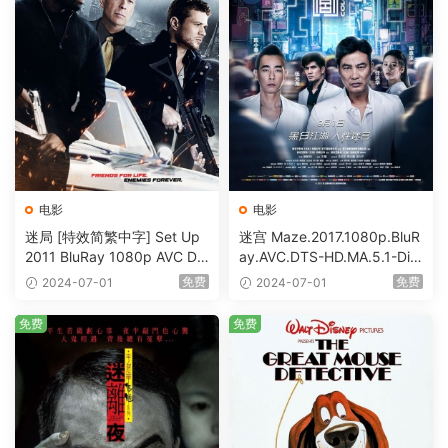
电影
电影
迷局 [特效简繁中字] Set Up
迷宫 Maze.2017.1080p.BluR
2011 BluRay 1080p AVC DT
ay.AVC.DTS-HD.MA.5.1-DiY
S-HD MA5.1-shhaclm@CHD
@HDHome [BDISO 19.7GB]
免费
免费
2024-07-01
2024-07-01
Bits [BDISO 23.09GB]
免费
免费