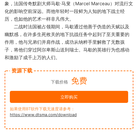
象，法国传奇默剧大师马歇·马叟（Marcel Marceau）对流行文
化的影响空前深远。而他年轻时一段鲜为人知的地下战士经
历，也如他的艺术一样非凡伟大。
二战时法国被占领期间，马歇通过他善于伪造的天赋以及
幽默感，在许多生死攸关的地下抗战任务中起到了至关重要的
作用，他与兄弟们并肩作战，成功从纳粹手里解救了无数孩
子，将他们穿过阿尔卑斯山送到瑞士。马歇的英雄行为也感动
和激励了成千上万的人们。
资源下载
免费
下载价格
立即购买
如果使用BT软件下载无速度请参考：
https://www.dtsma.com/download