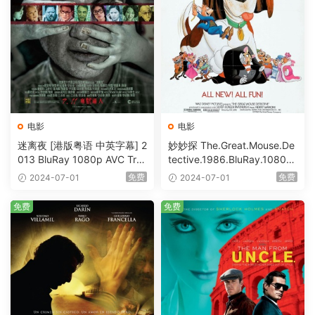
电影
电影
迷离夜 [港版粤语 中英字幕] 2
妙妙探 The.Great.Mouse.De
013 BluRay 1080p AVC Tru
tective.1986.BluRay.1080p.
eHD5.1 [BDISO 22.64GB]
AVC.DTS-HD.MA.5.1-HDHo
免费
免费
2024-07-01
2024-07-01
me [BDISO 20.67GB]
免费
免费