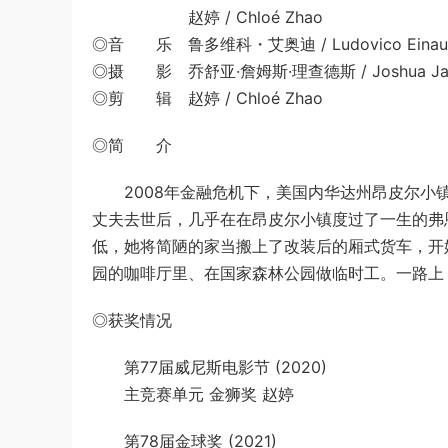
赵婷 / Chloé Zhao
◎音 乐 鲁多维科・艾奥迪 / Ludovico Einau
◎摄 影 乔舒亚·詹姆斯·理查德斯 / Joshua Jame
◎剪 辑 赵婷 / Chloé Zhao
◎简 介
2008年金融危机下，美国内华达州昂皮尔小镇
丈夫去世后，几乎在在昂皮尔小镇度过了一生的弗
低，她将简陋的家当搬上了改装后的厢式货车，开
园的咖啡厅里、在国家森林公园做临时工。一路上
◎获奖情况
第77届威尼斯电影节 (2020)
主竞赛单元 金狮奖 赵婷
第78届金球奖 (2021)