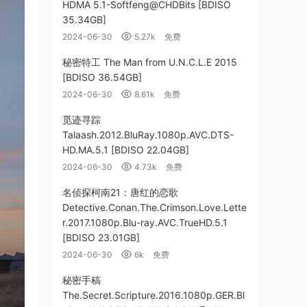
HDMA 5.1-Softfeng@CHDBits [BDISO
35.34GB]
2024-06-30
5.27k
免费
秘密特工 The Man from U.N.C.L.E 2015
[BDISO 36.54GB]
2024-06-30
8.61k
免费
觅迹寻踪
Talaash.2012.BluRay.1080p.AVC.DTS-
HD.MA.5.1 [BDISO 22.04GB]
2024-06-30
4.73k
免费
名侦探柯南21：唐红的恋歌
Detective.Conan.The.Crimson.Love.Lette
r.2017.1080p.Blu-ray.AVC.TrueHD.5.1
[BDISO 23.01GB]
2024-06-30
6k
免费
秘密手稿
The.Secret.Scripture.2016.1080p.GER.Bl