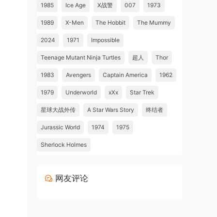
1985
Ice Age
X战警
007
1973
1989
X-Men
The Hobbit
The Mummy
2024
1971
Impossible
Teenage Mutant Ninja Turtles
超人
Thor
1983
Avengers
Captain America
1962
1979
Underworld
xXx
Star Trek
星球大战外传
A Star Wars Story
终结者
Jurassic World
1974
1975
Sherlock Holmes
网友评论