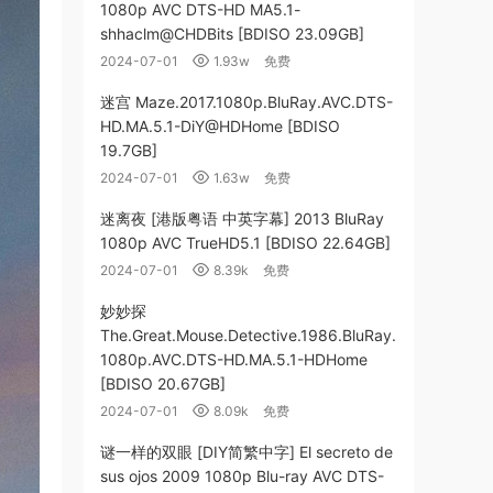
1080p AVC DTS-HD MA5.1-
shhaclm@CHDBits [BDISO 23.09GB]
2024-07-01
1.93w
免费
迷宫 Maze.2017.1080p.BluRay.AVC.DTS-
HD.MA.5.1-DiY@HDHome [BDISO
19.7GB]
2024-07-01
1.63w
免费
迷离夜 [港版粤语 中英字幕] 2013 BluRay
1080p AVC TrueHD5.1 [BDISO 22.64GB]
2024-07-01
8.39k
免费
妙妙探
The.Great.Mouse.Detective.1986.BluRay.
1080p.AVC.DTS-HD.MA.5.1-HDHome
[BDISO 20.67GB]
2024-07-01
8.09k
免费
谜一样的双眼 [DIY简繁中字] El secreto de
sus ojos 2009 1080p Blu-ray AVC DTS-