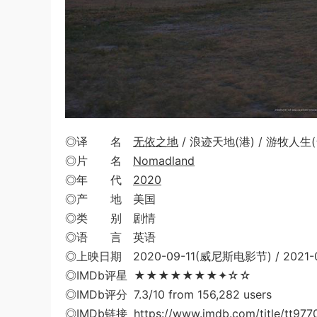
◎译 名
无依之地
/ 浪迹天地(港) / 游牧人生(
◎片 名
Nomadland
◎年 代
2020
◎产 地 美国
◎类 别 剧情
◎语 言 英语
◎上映日期 2020-09-11(威尼斯电影节) / 2021-01
◎IMDb评星 ★★★★★★★✦☆☆
◎IMDb评分 7.3/10 from 156,282 users
◎IMDb链接 https://www.imdb.com/title/tt977