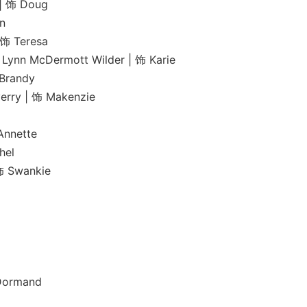
饰 Doug
n
Teresa
Dermott Wilder | 饰 Karie
randy
 | 饰 Makenzie
nette
el
Swankie
rmand