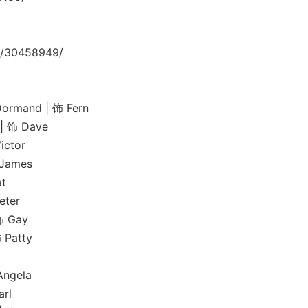
/30458949/
and | 饰 Fern
饰 Dave
ctor
ames
t
ter
 Gay
Patty
gela
rl