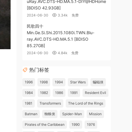
uRay.AVC.DTS-HD.MA.5.1-DIY@HDHome
[BDISO 42.93GB]
2024-06-30
3.34k
免费
民歌四十
Min.Ge.Si.Shi.2015.1080i.TWN.Blu-
ray.AVC.DTS-HD.MA.5.1 [BDISO
85.27GB]
2024-06-30
4.84k
免费
热门标签
1996
1998
1994
Star Wars
蝙蝠侠
1984
1982
1986
1991
Resident Evil
1981
Transformers
The Lord of the Rings
Batman
蜘蛛侠
Spider-Man
Mission
Pirates of the Caribbean
1990
1976