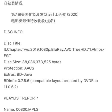
◎获奖情况
第7届美国化妆及发型设计工会奖 (2020)
电影类最佳特效化妆(提名)
DISC INFO:
Disc Title:
It.Chapter.Two.2019.1080p.BluRay.AVC.TrueHD.7.1.Atmos-
FGT
Disc Size: 38,036,373,525 bytes
Protection: AACS
Extras: BD-Java
BDInfo: 0.7.5.6 (compatible layout created by DVDFab
11.0.6.2)
PLAYLIST REPORT:
Name: 00800.MPLS