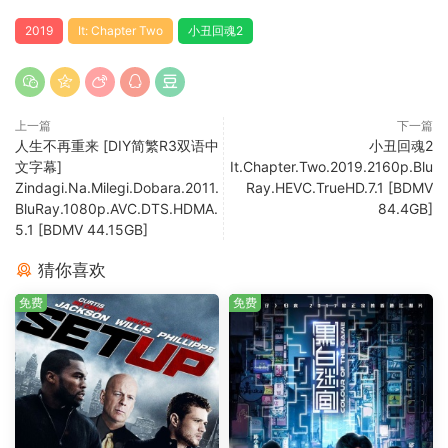
2019
It: Chapter Two
小丑回魂2
上一篇
下一篇
人生不再重来 [DIY简繁R3双语中
小丑回魂2
文字幕]
It.Chapter.Two.2019.2160p.Blu
Zindagi.Na.Milegi.Dobara.2011.
Ray.HEVC.TrueHD.7.1 [BDMV
BluRay.1080p.AVC.DTS.HDMA.
84.4GB]
5.1 [BDMV 44.15GB]
猜你喜欢
免费
免费