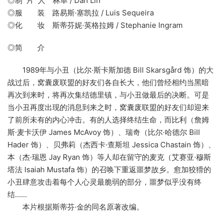
◎制 片 人 林单 / Dan Lin
◎服 装 路易斯·塞凯拉 / Luis Sequeira
◎化 妆 斯蒂芬妮·英格拉姆 / Stephanie Ingram
◎简 介
1989年与小丑（比尔·斯卡斯加德 Bill Skarsgård 饰）的大
战过后，窝囊废联盟的好友们各自长大，他们曾经相约当黑暗
再次到来时，将再次集结德里镇，与小丑做最后的决断。可是
当小丑再度出现的消息到来之时，窝囊废联盟的好友们却迎来
了前所未有的内心冲击。有的人选择终结生命，而比利（詹姆
斯·麦卡沃伊 James McAvoy 饰）、瑞奇（比尔·哈德尔 Bill
Hader 饰）、贝弗莉（杰西卡·查斯坦 Jessica Chastain 饰）、
本（杰·瑞恩 Jay Ryan 饰）等人却在留守的麦克（艾赛亚·穆斯
塔法 Isaiah Mustafa 饰）的召唤下重返噩梦故乡。愈加狡猾的
小丑肆意攻击着每个人心灵最脆弱的部分，噩梦似乎没有终
结……
本片根据斯蒂芬·金的同名原著改编。