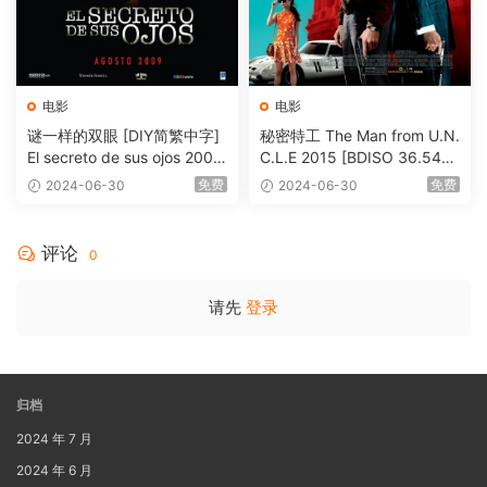
电影
电影
谜一样的双眼 [DIY简繁中字]
秘密特工 The Man from U.N.
El secreto de sus ojos 2009
C.L.E 2015 [BDISO 36.54G
1080p Blu-ray AVC DTS-HD
B]
免费
免费
2024-06-30
2024-06-30
MA 5.1-Softfeng@CHDBits
[BDISO 35.34GB]
评论
0
请先
登录
归档
2024 年 7 月
2024 年 6 月