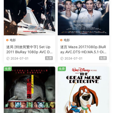
电影
电影
迷局 [特效简繁中字] Set Up
迷宫 Maze.2017.1080p.BluR
2011 BluRay 1080p AVC DT
ay.AVC.DTS-HD.MA.5.1-DiY
S-HD MA5.1-shhaclm@CHD
@HDHome [BDISO 19.7GB]
免费
免费
2024-07-01
2024-07-01
Bits [BDISO 23.09GB]
免费
免费