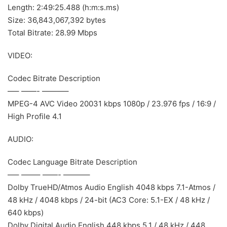
Length: 2:49:25.488 (h:m:s.ms)
Size: 36,843,067,392 bytes
Total Bitrate: 28.99 Mbps
VIDEO:
Codec Bitrate Description
—– ——- ———–
MPEG-4 AVC Video 20031 kbps 1080p / 23.976 fps / 16:9 /
High Profile 4.1
AUDIO:
Codec Language Bitrate Description
—– ——– ——- ———–
Dolby TrueHD/Atmos Audio English 4048 kbps 7.1-Atmos /
48 kHz / 4048 kbps / 24-bit (AC3 Core: 5.1-EX / 48 kHz /
640 kbps)
Dolby Digital Audio English 448 kbps 5.1 / 48 kHz / 448