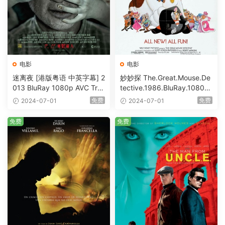
电影
电影
迷离夜 [港版粤语 中英字幕] 2
妙妙探 The.Great.Mouse.De
013 BluRay 1080p AVC Tru
tective.1986.BluRay.1080p.
eHD5.1 [BDISO 22.64GB]
AVC.DTS-HD.MA.5.1-HDHo
免费
免费
2024-07-01
2024-07-01
me [BDISO 20.67GB]
免费
免费