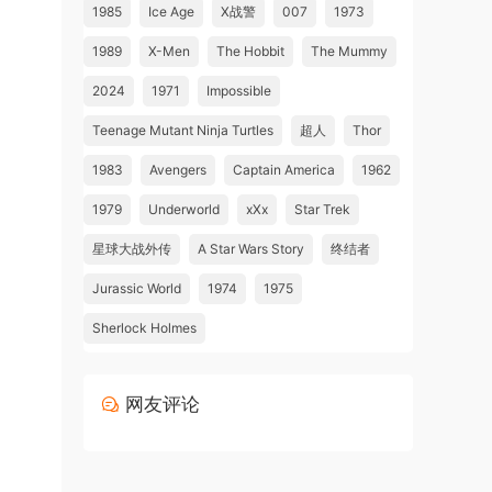
1985
Ice Age
X战警
007
1973
1989
X-Men
The Hobbit
The Mummy
2024
1971
Impossible
Teenage Mutant Ninja Turtles
超人
Thor
1983
Avengers
Captain America
1962
1979
Underworld
xXx
Star Trek
星球大战外传
A Star Wars Story
终结者
Jurassic World
1974
1975
Sherlock Holmes
网友评论