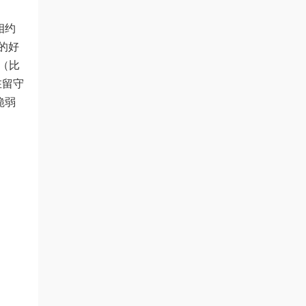
相约
的好
奇（比
却在留守
脆弱