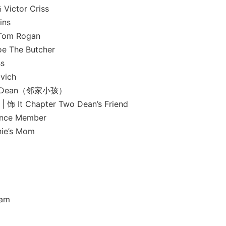
tor Criss
ns
m Rogan
he Butcher
s
ich
 Dean（邻家小孩）
Chapter Two Dean’s Friend
ce Member
e’s Mom
am