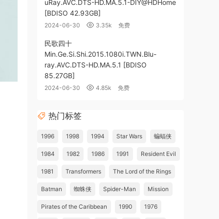
uRay.AVC.DTS-HD.MA.5.1-DIY@HDHome
[BDISO 42.93GB]
2024-06-30
3.35k
免费
民歌四十
Min.Ge.Si.Shi.2015.1080i.TWN.Blu-
ray.AVC.DTS-HD.MA.5.1 [BDISO
85.27GB]
2024-06-30
4.85k
免费
热门标签
1996
1998
1994
Star Wars
蝙蝠侠
1984
1982
1986
1991
Resident Evil
1981
Transformers
The Lord of the Rings
Batman
蜘蛛侠
Spider-Man
Mission
Pirates of the Caribbean
1990
1976