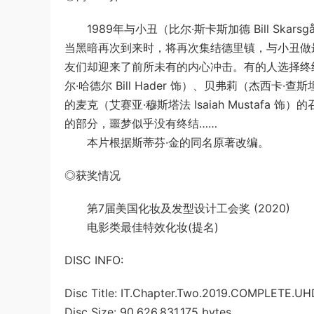
1989年与小丑（比尔·斯卡斯加德 Bill Ska
当黑暗再次到来时，将再次集结德里镇，与小丑做
友们却迎来了前所未有的内心冲击。有的人选择终结生命
尔·哈德尔 Bill Hader 饰）、贝弗莉（杰西卡·查斯坦 
的麦克（艾赛亚·穆斯塔法 Isaiah Mustaf
的部分，噩梦似乎没有终结……
本片根据斯蒂芬·金的同名原著改编。
◎获奖情况
第7届美国化妆及发型设计工会奖 (2020)
电影类最佳特效化妆(提名)
DISC INFO:
Disc Title: IT.Chapter.Two.2019.COMPLETE
Disc Size: 90,626,831,175 bytes