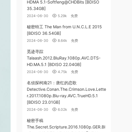
HDMA 5.1-Softfeng@CHDBits [BDISO
35.34GB]
2024-06-30
5.29k
免费
秘密特工 The Man from U.N.C.L.E 2015
[BDISO 36.54GB]
2024-06-30
8.64k
免费
觅迹寻踪
Talaash.2012.BluRay.1080p.AVC.DTS-
HD.MA.5.1 [BDISO 22.04GB]
2024-06-30
4.75k
免费
名侦探柯南21：唐红的恋歌
Detective.Conan.The.Crimson.Love.Lette
r.2017.1080p.Blu-ray.AVC.TrueHD.5.1
[BDISO 23.01GB]
2024-06-30
6.02k
免费
秘密手稿
The.Secret.Scripture.2016.1080p.GER.Bl