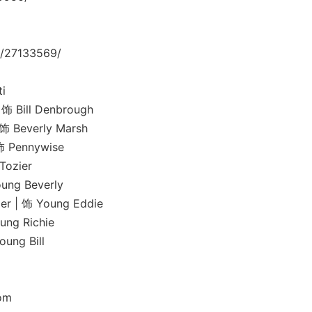
/27133569/
i
ill Denbrough
everly Marsh
Pennywise
ozier
g Beverly
 饰 Young Eddie
g Richie
g Bill
om