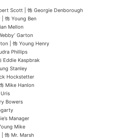
tt | 饰 Georgie Denborough
饰 Young Ben
 Mellon
by’ Garton
 饰 Young Henry
 Phillips
die Kaspbrak
 Stanley
Hockstetter
ike Hanlon
ris
 Bowers
arty
s Manager
ng Mike
 Mr. Marsh