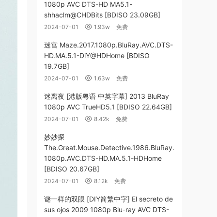
1080p AVC DTS-HD MA5.1-
shhaclm@CHDBits [BDISO 23.09GB]
2024-07-01
1.93w
免费
迷宫 Maze.2017.1080p.BluRay.AVC.DTS-
HD.MA.5.1-DiY@HDHome [BDISO
19.7GB]
2024-07-01
1.63w
免费
迷离夜 [港版粤语 中英字幕] 2013 BluRay
1080p AVC TrueHD5.1 [BDISO 22.64GB]
2024-07-01
8.42k
免费
妙妙探
The.Great.Mouse.Detective.1986.BluRay.
1080p.AVC.DTS-HD.MA.5.1-HDHome
[BDISO 20.67GB]
2024-07-01
8.12k
免费
谜一样的双眼 [DIY简繁中字] El secreto de
sus ojos 2009 1080p Blu-ray AVC DTS-