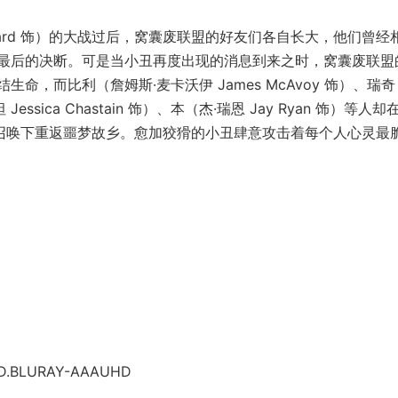
rsgård 饰）的大战过后，窝囊废联盟的好友们各自长大，他们曾经
最后的决断。可是当小丑再度出现的消息到来之时，窝囊废联盟
，而比利（詹姆斯·麦卡沃伊 James McAvoy 饰）、瑞
Jessica Chastain 饰）、本（杰·瑞恩 Jay Ryan 饰）等人
a 饰）的召唤下重返噩梦故乡。愈加狡猾的小丑肆意攻击着每个人心灵最
.UHD.BLURAY-AAAUHD