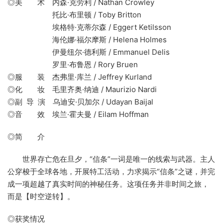
◎美 术 内森·克劳利 / Nathan Crowley
托比·布里顿 / Toby Britton
埃格特·克蒂尔森 / Eggert Ketilsson
海伦娜·福尔摩斯 / Helena Holmes
伊曼纽尔·德利斯 / Emmanuel Delis
罗里·布鲁恩 / Rory Bruen
◎服 装 杰弗里·库兰 / Jeffrey Kurland
◎化 妆 毛里齐奥·纳迪 / Maurizio Nardi
◎副 导 演 乌迪安·贝加尔 / Udayan Baijal
◎音 效 埃兰·霍夫曼 / Eilam Hoffman
◎简 介
世界存亡危在旦夕，“信条”一词是唯一的线索与武器。主人
公穿梭于全球各地，开展特工活动，力求揭示“信条”之谜，并完
成一项超越了真实时间的神秘任务。这项任务并非时间之旅，
而是【时空逆转】。
◎获奖情况