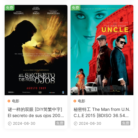
免费
免费
电影
电影
谜一样的双眼 [DIY简繁中字]
秘密特工 The Man from U.N.
El secreto de sus ojos 2009
C.L.E 2015 [BDISO 36.54G
1080p Blu-ray AVC DTS-HD
B]
免费
免费
2024-06-30
2024-06-30
MA 5.1-Softfeng@CHDBits
[BDISO 35.34GB]