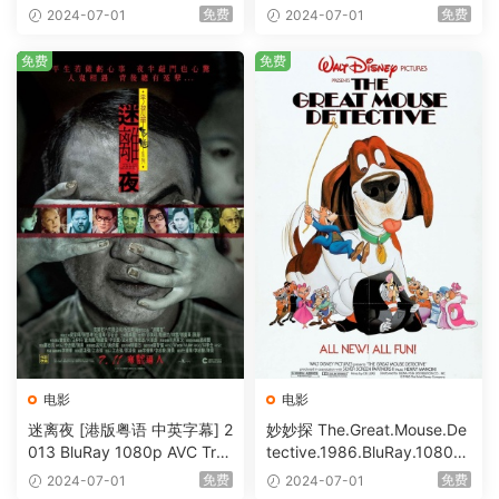
S-HD MA5.1-shhaclm@CHD
@HDHome [BDISO 19.7GB]
免费
免费
2024-07-01
2024-07-01
Bits [BDISO 23.09GB]
免费
免费
电影
电影
迷离夜 [港版粤语 中英字幕] 2
妙妙探 The.Great.Mouse.De
013 BluRay 1080p AVC Tru
tective.1986.BluRay.1080p.
eHD5.1 [BDISO 22.64GB]
AVC.DTS-HD.MA.5.1-HDHo
免费
免费
2024-07-01
2024-07-01
me [BDISO 20.67GB]