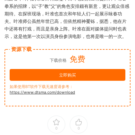
拳系的招牌，以“子”教“父”的角色安排颇有新意，更让观众倍感
期待。在探班现场，叶准也首次和年轻人们一起展示咏春功
夫。叶准师公虽然年世已高，但依然精神矍铄，据悉，他在片
中还将有打戏，而且是亲身上阵。叶准在面对媒体提问时也表
示，这是他第一次以演员身份参演电影，也将是唯一的一次。
资源下载
免费
下载价格
立即购买
如果使用BT软件下载无速度请参考：
https://www.dtsma.com/download
0
0