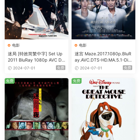
电影
电影
迷局 [特效简繁中字] Set Up
迷宫 Maze.2017.1080p.BluR
2011 BluRay 1080p AVC DT
ay.AVC.DTS-HD.MA.5.1-DiY
S-HD MA5.1-shhaclm@CHD
@HDHome [BDISO 19.7GB]
免费
免费
2024-07-01
2024-07-01
Bits [BDISO 23.09GB]
免费
免费