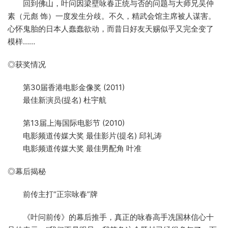
回到佛山，叶问因梁壁咏春正统与否的问题与大师兄吴仲
素（元彪 饰）一度发生分歧。不久，精武会馆主席被人谋害。
心怀鬼胎的日本人蠢蠢欲动，而昔日好友天赐似乎又完全变了
模样……
◎获奖情况
第30届香港电影金像奖 (2011)
最佳新演员(提名) 杜宇航
第13届上海国际电影节 (2010)
电影频道传媒大奖 最佳影片(提名) 邱礼涛
电影频道传媒大奖 最佳男配角 叶准
◎幕后揭秘
前传主打“正宗咏春”牌
《叶问前传》的幕后推手，真正的咏春高手冼国林信心十