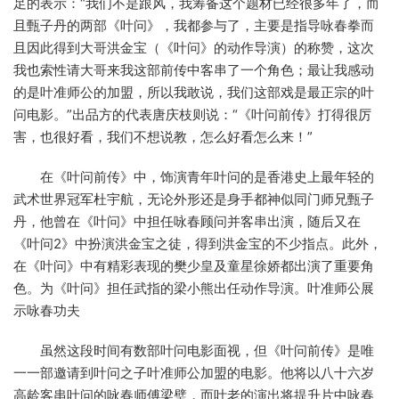
足的表示：“我们不是跟风，我筹备这个题材已经很多年了，而
且甄子丹的两部《叶问》，我都参与了，主要是指导咏春拳而
且因此得到大哥洪金宝（《叶问》的动作导演）的称赞，这次
我也索性请大哥来我这部前传中客串了一个角色；最让我感动
的是叶准师公的加盟，所以我敢说，我们这部戏是最正宗的叶
问电影。”出品方的代表唐庆枝则说：“《叶问前传》打得很厉
害，也很好看，我们不想说教，怎么好看怎么来！”
在《叶问前传》中，饰演青年叶问的是香港史上最年轻的
武术世界冠军杜宇航，无论外形还是身手都神似同门师兄甄子
丹，他曾在《叶问》中担任咏春顾问并客串出演，随后又在
《叶问2》中扮演洪金宝之徒，得到洪金宝的不少指点。此外，
在《叶问》中有精彩表现的樊少皇及童星徐娇都出演了重要角
色。为《叶问》担任武指的梁小熊出任动作导演。叶准师公展
示咏春功夫
虽然这段时间有数部叶问电影面视，但《叶问前传》是唯
一一部邀请到叶问之子叶准师公加盟的电影。他将以八十六岁
高龄客串叶问的咏春师傅梁璧，而叶老的演出将提升片中咏春