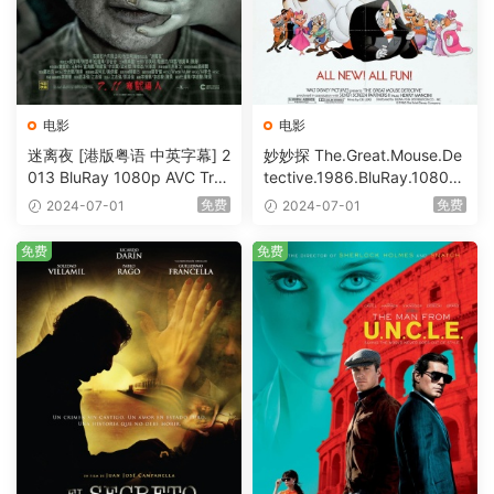
电影
电影
迷离夜 [港版粤语 中英字幕] 2
妙妙探 The.Great.Mouse.De
013 BluRay 1080p AVC Tru
tective.1986.BluRay.1080p.
eHD5.1 [BDISO 22.64GB]
AVC.DTS-HD.MA.5.1-HDHo
免费
免费
2024-07-01
2024-07-01
me [BDISO 20.67GB]
免费
免费