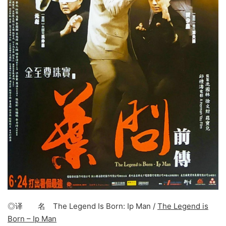
◎译 名 The Legend Is Born: Ip Man /
The Legend is
Born – Ip Man