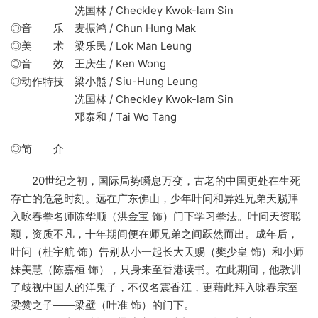
冼国林 / Checkley Kwok-lam Sin
◎音 乐 麦振鸿 / Chun Hung Mak
◎美 术 梁乐民 / Lok Man Leung
◎音 效 王庆生 / Ken Wong
◎动作特技 梁小熊 / Siu-Hung Leung
冼国林 / Checkley Kwok-lam Sin
邓泰和 / Tai Wo Tang
◎简 介
20世纪之初，国际局势瞬息万变，古老的中国更处在生死
存亡的危急时刻。远在广东佛山，少年叶问和异姓兄弟天赐拜
入咏春拳名师陈华顺（洪金宝 饰）门下学习拳法。叶问天资聪
颖，资质不凡，十年期间便在师兄弟之间跃然而出。成年后，
叶问（杜宇航 饰）告别从小一起长大天赐（樊少皇 饰）和小师
妹美慧（陈嘉桓 饰），只身来至香港读书。在此期间，他教训
了歧视中国人的洋鬼子，不仅名震香江，更藉此拜入咏春宗室
梁赞之子——梁壁（叶准 饰）的门下。