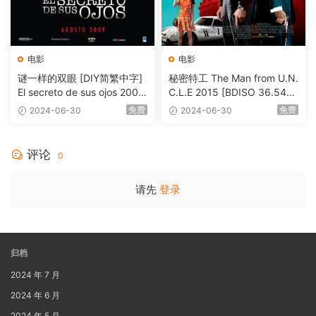
电影
电影
谜一样的双眼 [DIY简繁中字]
秘密特工 The Man from U.N.
El secreto de sus ojos 2009
C.L.E 2015 [BDISO 36.54G
1080p Blu-ray AVC DTS-HD
B]
免费
免费
2024-06-30
2024-06-30
MA 5.1-Softfeng@CHDBits
[BDISO 35.34GB]
评论
0
请先
登录
归档
2024 年 7 月
2024 年 6 月
2024 年 5 月