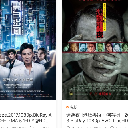
电影
e.2017.1080p.BluRay.A
迷离夜 [港版粤语 中英字幕] 2
S-HD.MA.5.1-DiY@HDHo
3 BluRay 1080p AVC TrueHD
ISO 19.7GB]
1 [BDISO 22.64GB]
07-01
1.63w
0
447
2024-07-01
8.39k
0
2