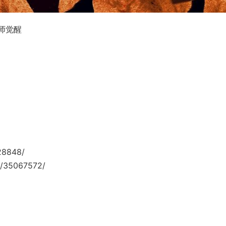
宗师觉醒
28848/
/35067572/