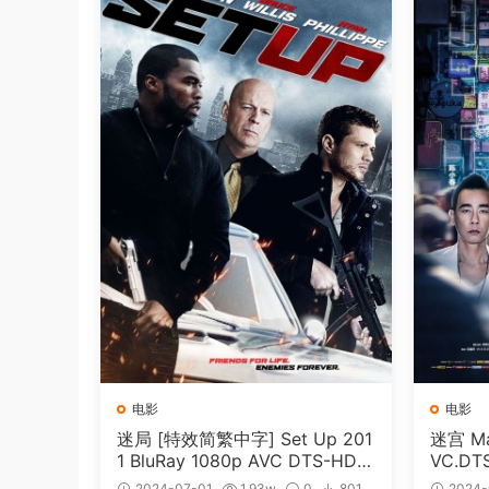
电影
电影
迷局 [特效简繁中字] Set Up 201
迷宫 Maz
1 BluRay 1080p AVC DTS-HD
VC.DT
MA5.1-shhaclm@CHDBits [BDI
me [BD
2024-07-01
1.93w
0
801
2024-