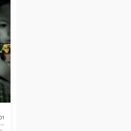
01
5.
10