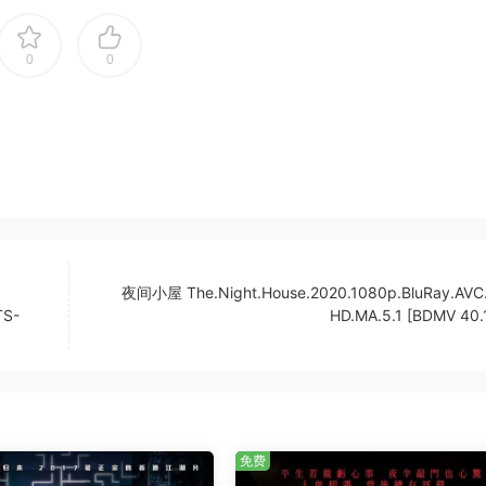
0
0
夜间小屋 The.Night.House.2020.1080p.BluRay.AVC
TS-
HD.MA.5.1 [BDMV 40.
免费