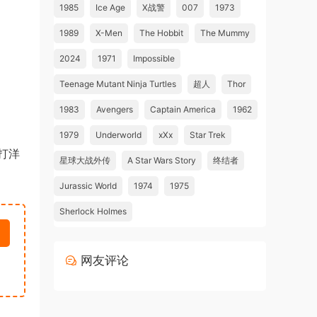
1985
Ice Age
X战警
007
1973
1989
X-Men
The Hobbit
The Mummy
2024
1971
Impossible
Teenage Mutant Ninja Turtles
超人
Thor
1983
Avengers
Captain America
1962
1979
Underworld
xXx
Star Trek
打洋
星球大战外传
A Star Wars Story
终结者
Jurassic World
1974
1975
Sherlock Holmes
网友评论