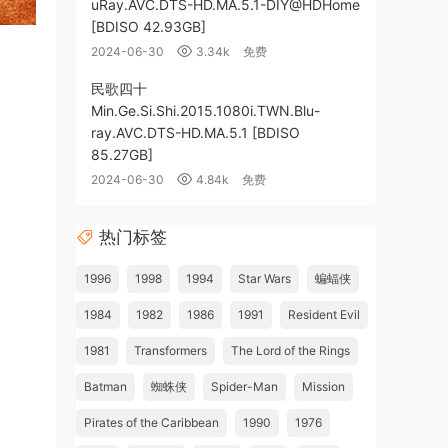
uRay.AVC.DTS-HD.MA.5.1-DIY@HDHome
[BDISO 42.93GB]
2024-06-30
3.34k
免费
民歌四十
Min.Ge.Si.Shi.2015.1080i.TWN.Blu-
ray.AVC.DTS-HD.MA.5.1 [BDISO
85.27GB]
2024-06-30
4.84k
免费
热门标签
1996
1998
1994
Star Wars
蝙蝠侠
1984
1982
1986
1991
Resident Evil
1981
Transformers
The Lord of the Rings
Batman
蜘蛛侠
Spider-Man
Mission
Pirates of the Caribbean
1990
1976