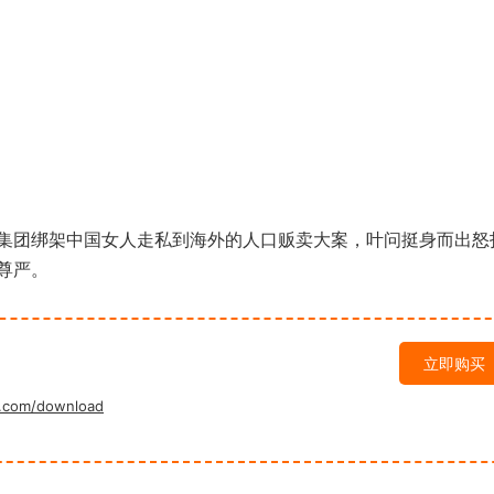
团绑架中国女人走私到海外的人口贩卖大案，叶问挺身而出怒
尊严。
立即购买
.com/download