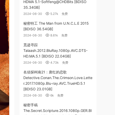
HDMA 5.1-Softfeng@CHDBits [BDISO
35.34GB]
2024-06-30
5.27k
免费
秘密特工 The Man from U.N.C.L.E 2015
[BDISO 36.54GB]
2024-06-30
8.61k
免费
觅迹寻踪
Talaash.2012.BluRay.1080p.AVC.DTS-
HD.MA.5.1 [BDISO 22.04GB]
2024-06-30
4.73k
免费
名侦探柯南21：唐红的恋歌
Detective.Conan.The.Crimson.Love.Lette
r.2017.1080p.Blu-ray.AVC.TrueHD.5.1
[BDISO 23.01GB]
2024-06-30
6k
免费
秘密手稿
The.Secret.Scripture.2016.1080p.GER.Bl