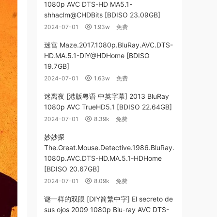
1080p AVC DTS-HD MA5.1-
shhaclm@CHDBits [BDISO 23.09GB]
2024-07-01
1.93w
免费
迷宫 Maze.2017.1080p.BluRay.AVC.DTS-
HD.MA.5.1-DiY@HDHome [BDISO
19.7GB]
2024-07-01
1.63w
免费
迷离夜 [港版粤语 中英字幕] 2013 BluRay
1080p AVC TrueHD5.1 [BDISO 22.64GB]
2024-07-01
8.39k
免费
妙妙探
The.Great.Mouse.Detective.1986.BluRay.
1080p.AVC.DTS-HD.MA.5.1-HDHome
[BDISO 20.67GB]
2024-07-01
8.09k
免费
谜一样的双眼 [DIY简繁中字] El secreto de
sus ojos 2009 1080p Blu-ray AVC DTS-