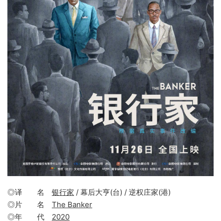
◎译 名
银行家
/ 幕后大亨(台) / 逆权庄家(港)
◎片 名
The Banker
◎年 代
2020