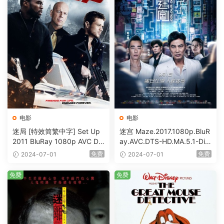
电影
电影
迷局 [特效简繁中字] Set Up
迷宫 Maze.2017.1080p.BluR
2011 BluRay 1080p AVC DT
ay.AVC.DTS-HD.MA.5.1-DiY
S-HD MA5.1-shhaclm@CHD
@HDHome [BDISO 19.7GB]
免费
免费
2024-07-01
2024-07-01
Bits [BDISO 23.09GB]
免费
免费