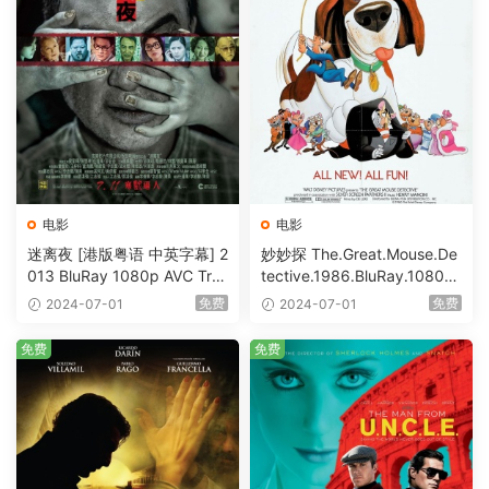
电影
电影
迷离夜 [港版粤语 中英字幕] 2
妙妙探 The.Great.Mouse.De
013 BluRay 1080p AVC Tru
tective.1986.BluRay.1080p.
eHD5.1 [BDISO 22.64GB]
AVC.DTS-HD.MA.5.1-HDHo
免费
免费
2024-07-01
2024-07-01
me [BDISO 20.67GB]
免费
免费