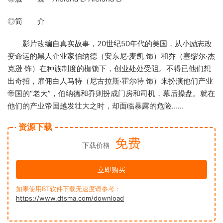
◎简 介
影片改编自真实故事，20世纪50年代的美国，从小励志改
变命运的黑人企业家伯纳德（安东尼·麦凯 饰）和乔（塞缪尔·杰
克逊 饰）在种族制度的枷锁下，创业处处受阻。不得已他们想
出奇招，雇佣白人马特（尼古拉斯·霍尔特 饰）来扮演他们产业
帝国的“老大”，伯纳德和乔则扮成门房和司机，幕后操盘。就在
他们的产业帝国越发壮大之时，却面临暴露的危险……
资源下载
免费
下载价格
立即购买
如果使用BT软件下载无速度请参考：
https://www.dtsma.com/download