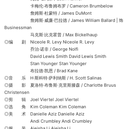
卡梅伦·布鲁姆布罗 / Cameron Brumbelow
詹姆斯·杜蒙特 / James DuMont
詹姆斯·威廉·巴拉德 / James William Ballard | 饰
Businessman
马克斯·比克霍普 / Max Bickelhaup
◎编 剧 Niceole R. Levy Niceole R. Levy
乔治·诺非 / George Nolfi
David Lewis Smith David Lewis Smith
Stan Younger Stan Younger
布拉德·凯恩 / Brad Kane
◎音 乐 H·斯科特·萨利纳斯 / H. Scott Salinas
◎摄 影 夏洛特·布鲁斯·克里斯滕森 / Charlotte Bruus
Christensen
◎剪 辑 Joel Viertel Joel Viertel
◎选 角 Kim Coleman Kim Coleman
◎美 术 Danielle Aziz Danielle Aziz
Andi Crumbley Andi Crumbley
◎服 装 Aieisha Li Aieisha Li