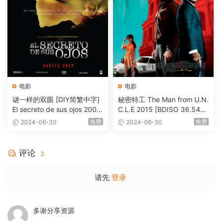
电影
电影
谜一样的双眼 [DIY简繁中字]
秘密特工 The Man from U.N.
El secreto de sus ojos 2009
C.L.E 2015 [BDISO 36.54G
1080p Blu-ray AVC DTS-HD
B]
免费
免费
2024-06-30
2024-06-30
MA 5.1-Softfeng@CHDBits
[BDISO 35.34GB]
评论
3
请先
登录
多谢分享资源