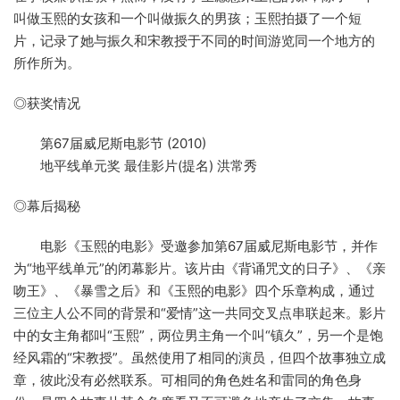
叫做玉熙的女孩和一个叫做振久的男孩；玉熙拍摄了一个短
片，记录了她与振久和宋教授于不同的时间游览同一个地方的
所作所为。
◎获奖情况
第67届威尼斯电影节 (2010)
地平线单元奖 最佳影片(提名) 洪常秀
◎幕后揭秘
电影《玉熙的电影》受邀参加第67届威尼斯电影节，并作
为“地平线单元”的闭幕影片。该片由《背诵咒文的日子》、《亲
吻王》、《暴雪之后》和《玉熙的电影》四个乐章构成，通过
三位主人公不同的背景和“爱情”这一共同交叉点串联起来。影片
中的女主角都叫“玉熙”，两位男主角一个叫“镇久”，另一个是饱
经风霜的“宋教授”。虽然使用了相同的演员，但四个故事独立成
章，彼此没有必然联系。可相同的角色姓名和雷同的角色身