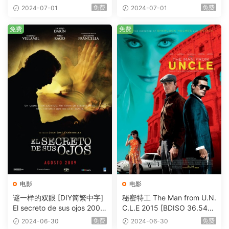
eHD5.1 [BDISO 22.64GB]
AVC.DTS-HD.MA.5.1-HDHo
免费
免费
2024-07-01
2024-07-01
me [BDISO 20.67GB]
免费
免费
电影
电影
谜一样的双眼 [DIY简繁中字]
秘密特工 The Man from U.N.
El secreto de sus ojos 2009
C.L.E 2015 [BDISO 36.54G
1080p Blu-ray AVC DTS-HD
B]
免费
免费
2024-06-30
2024-06-30
MA 5.1-Softfeng@CHDBits