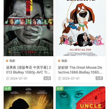
电影
电影
迷离夜 [港版粤语 中英字幕] 2
妙妙探 The.Great.Mouse.De
013 BluRay 1080p AVC Tru
tective.1986.BluRay.1080p.
eHD5.1 [BDISO 22.64GB]
AVC.DTS-HD.MA.5.1-HDHo
免费
免费
2024-07-01
2024-07-01
me [BDISO 20.67GB]
免费
免费