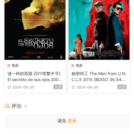
电影
电影
谜一样的双眼 [DIY简繁中字]
秘密特工 The Man from U.N.
El secreto de sus ojos 2009
C.L.E 2015 [BDISO 36.54G
1080p Blu-ray AVC DTS-HD
B]
免费
免费
2024-06-30
2024-06-30
MA 5.1-Softfeng@CHDBits
[BDISO 35.34GB]
评论
0
请先
登录