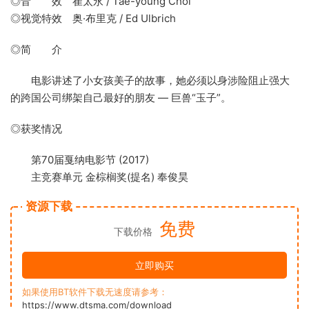
◎音 效 崔太永 / Tae-young Choi
◎视觉特效 奥·布里克 / Ed Ulbrich
◎简 介
电影讲述了小女孩美子的故事，她必须以身涉险阻止强大
的跨国公司绑架自己最好的朋友 — 巨兽“玉子”。
◎获奖情况
第70届戛纳电影节 (2017)
主竞赛单元 金棕榈奖(提名) 奉俊昊
资源下载
免费
下载价格
立即购买
如果使用BT软件下载无速度请参考：
https://www.dtsma.com/download