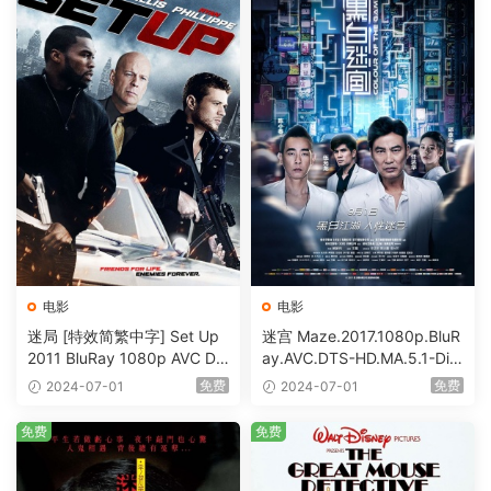
电影
电影
迷局 [特效简繁中字] Set Up
迷宫 Maze.2017.1080p.BluR
2011 BluRay 1080p AVC DT
ay.AVC.DTS-HD.MA.5.1-DiY
S-HD MA5.1-shhaclm@CHD
@HDHome [BDISO 19.7GB]
免费
免费
2024-07-01
2024-07-01
Bits [BDISO 23.09GB]
免费
免费