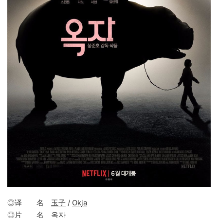
◎译 名
玉子
/
Okja
◎片 名
옥자