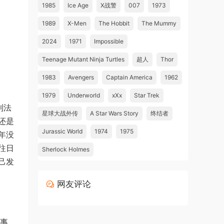
1985
Ice Age
X战警
007
1973
1989
X-Men
The Hobbit
The Mummy
2024
1971
Impossible
Teenage Mutant Ninja Turtles
超人
Thor
1983
Avengers
Captain America
1962
1979
Underworld
xXx
Star Trek
到法
星球大战外传
A Star Wars Story
终结者
还是
Jurassic World
1974
1975
年没
往日
Sherlock Holmes
己发
网友评论
之事，