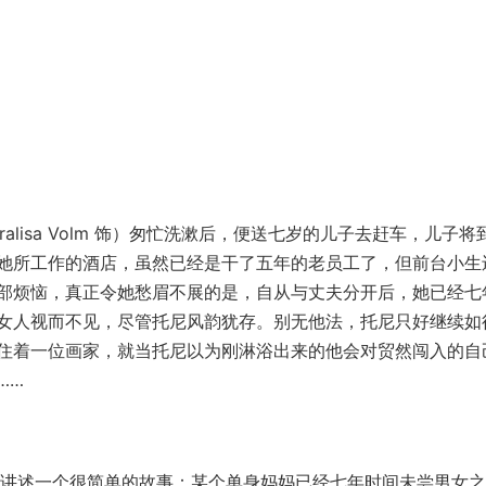
isa Volm 饰）匆忙洗漱后，便送七岁的儿子去赶车，儿子将
她所工作的酒店，虽然已经是干了五年的老员工了，但前台小生
部烦恼，真正令她愁眉不展的是，自从与丈夫分开后，她已经七
女人视而不见，尽管托尼风韵犹存。别无他法，托尼只好继续如
住着一位画家，就当托尼以为刚淋浴出来的他会对贸然闯入的自
……
，讲述一个很简单的故事：某个单身妈妈已经七年时间未尝男女