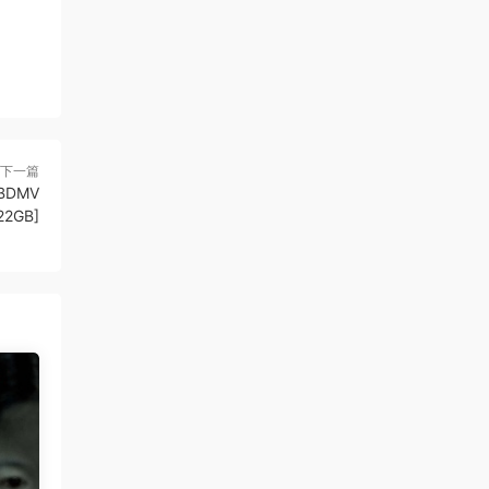
下一篇
[BDMV
22GB]