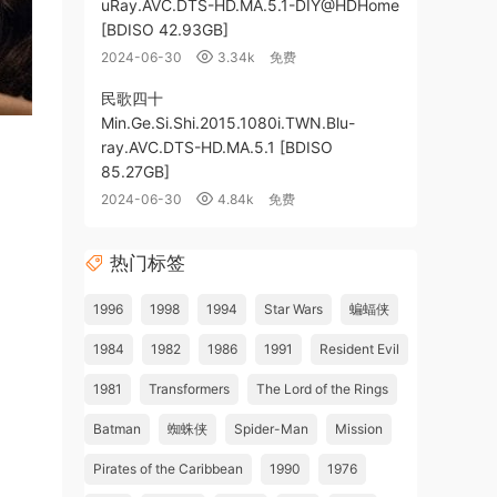
uRay.AVC.DTS-HD.MA.5.1-DIY@HDHome
[BDISO 42.93GB]
2024-06-30
3.34k
免费
民歌四十
Min.Ge.Si.Shi.2015.1080i.TWN.Blu-
ray.AVC.DTS-HD.MA.5.1 [BDISO
85.27GB]
2024-06-30
4.84k
免费
热门标签
1996
1998
1994
Star Wars
蝙蝠侠
1984
1982
1986
1991
Resident Evil
1981
Transformers
The Lord of the Rings
Batman
蜘蛛侠
Spider-Man
Mission
Pirates of the Caribbean
1990
1976