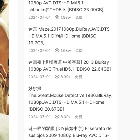
1080p AVC DTS-HD MA5.1-
shhaclm@CHDBits [BDISO 23.09GB]
2024-07-01
1.93w
免费
迷宫 Maze.2017.1080p.BluRay.AVC.DTS-
HD.MA.5.1-DiY@HDHome [BDISO
19.7GB]
2024-07-01
1.63w
免费
迷离夜 [港版粤语 中英字幕] 2013 BluRay
1080p AVC TrueHD5.1 [BDISO 22.64GB]
2024-07-01
8.39k
免费
妙妙探
The.Great.Mouse.Detective.1986.BluRay.
1080p.AVC.DTS-HD.MA.5.1-HDHome
[BDISO 20.67GB]
2024-07-01
8.09k
免费
谜一样的双眼 [DIY简繁中字] El secreto de
sus ojos 2009 1080p Blu-ray AVC DTS-