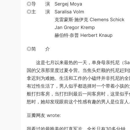
◎导 演 Sergej Moya
◎主 演 Saralisa Volm
克雷蒙斯·施伊克 Clemens Schick
Jan Gregor Kremp
赫伯特·奈普 Herbert Knaup
◎简 介
这是七月以来最热的一天，单身母亲托尼（Saral
国的父亲那里度过夏令营。当焦头烂额的托尼赶到
拿迟到为难她。生活和工作的小磕绊并非托尼的全
有过性生活了，男人似乎都选择对一个带着小孩的
般打扫客房，当打扫到最后一间客房时，这里似乎
怒时，她却发现眼前这个性感有趣的男人是位盲人
豆瓣网友 wrote:
我看过的最唯美的打真军片，全长只有30多分钟