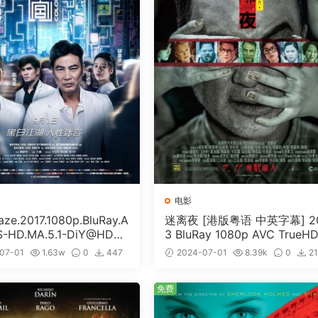
电影
e.2017.1080p.BluRay.A
迷离夜 [港版粤语 中英字幕] 2
S-HD.MA.5.1-DiY@HDHo
3 BluRay 1080p AVC TrueHD
ISO 19.7GB]
1 [BDISO 22.64GB]
07-01
1.63w
0
447
2024-07-01
8.39k
0
2
免费
免费