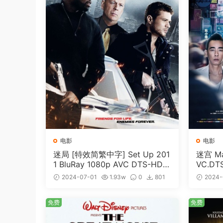
电影
电影
迷局 [特效简繁中字] Set Up 201
迷宫 Maz
1 BluRay 1080p AVC DTS-HD
VC.DT
MA5.1-shhaclm@CHDBits [BDI
me [BD
2024-07-01
1.93w
0
801
2024-
SO 23.09GB]
免费
免费
免费