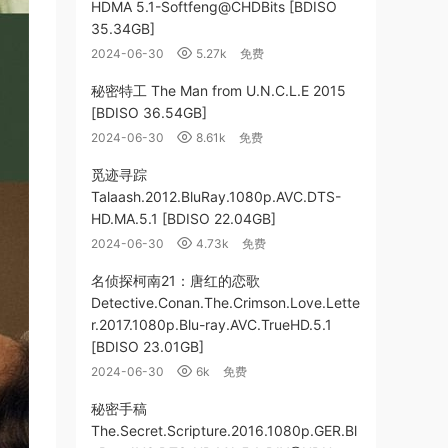
HDMA 5.1-Softfeng@CHDBits [BDISO
35.34GB]
2024-06-30
5.27k
免费
秘密特工 The Man from U.N.C.L.E 2015
[BDISO 36.54GB]
2024-06-30
8.61k
免费
觅迹寻踪
Talaash.2012.BluRay.1080p.AVC.DTS-
HD.MA.5.1 [BDISO 22.04GB]
2024-06-30
4.73k
免费
名侦探柯南21：唐红的恋歌
Detective.Conan.The.Crimson.Love.Lette
r.2017.1080p.Blu-ray.AVC.TrueHD.5.1
[BDISO 23.01GB]
2024-06-30
6k
免费
秘密手稿
The.Secret.Scripture.2016.1080p.GER.Bl