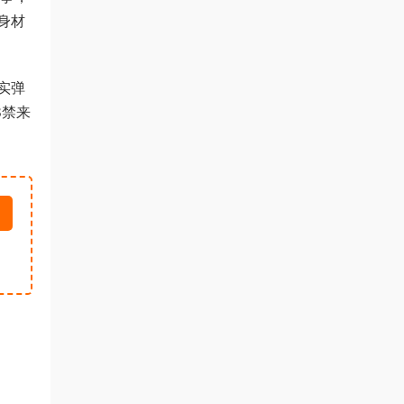
身材
实弹
8禁来