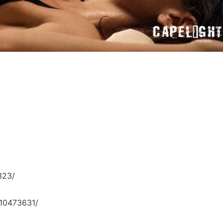
323/
10473631/