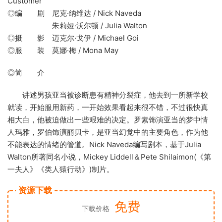
Customer
◎编 剧 尼克·纳维达 / Nick Naveda
朱莉娅·沃尔顿 / Julia Walton
◎摄 影 迈克尔·戈伊 / Michael Goi
◎服 装 莫娜·梅 / Mona May
◎简 介
讲述男孩亚当被诊断患有精神分裂症，他去到一所新学校
就读，开始服用新药，一开始效果看起来很不错，不过很快真
相大白，他被迫做出一些艰难的决定。罗素饰演亚当的梦中情
人玛雅，罗伯饰演丽贝卡，是亚当幻觉中的主要角色，作为他
不能表达的情绪的管道。Nick Naveda编写剧本，基于Julia
Walton所著同名小说，Mickey Liddell＆Pete Shilaimon(《第
一夫人》《类人猿行动》)制片。
资源下载
免费
下载价格