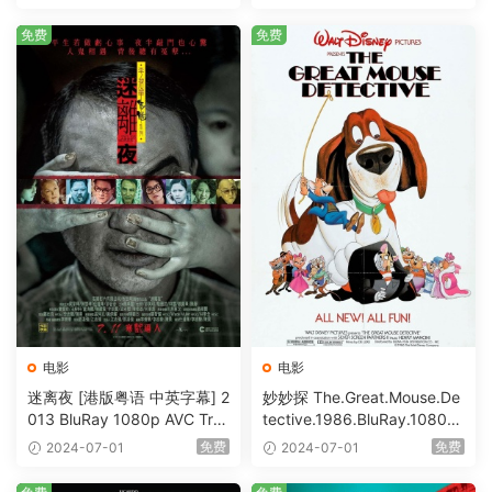
Bits [BDISO 23.09GB]
免费
免费
电影
电影
迷离夜 [港版粤语 中英字幕] 2
妙妙探 The.Great.Mouse.De
013 BluRay 1080p AVC Tru
tective.1986.BluRay.1080p.
eHD5.1 [BDISO 22.64GB]
AVC.DTS-HD.MA.5.1-HDHo
免费
免费
2024-07-01
2024-07-01
me [BDISO 20.67GB]