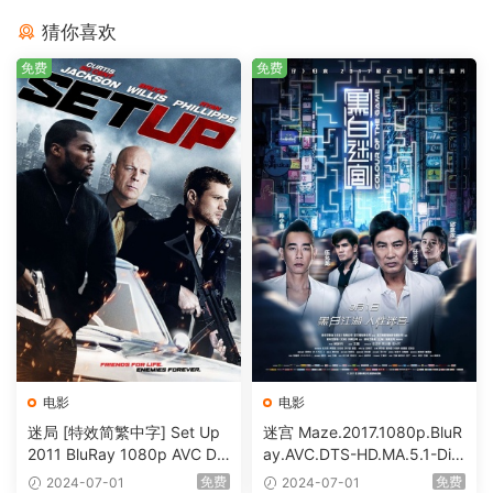
猜你喜欢
免费
免费
电影
电影
迷局 [特效简繁中字] Set Up
迷宫 Maze.2017.1080p.BluR
2011 BluRay 1080p AVC DT
ay.AVC.DTS-HD.MA.5.1-DiY
S-HD MA5.1-shhaclm@CHD
@HDHome [BDISO 19.7GB]
免费
免费
2024-07-01
2024-07-01