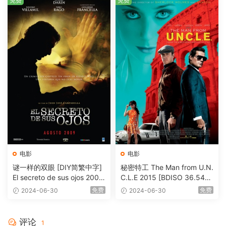
免费
免费
电影
电影
谜一样的双眼 [DIY简繁中字]
秘密特工 The Man from U.N.
El secreto de sus ojos 2009
C.L.E 2015 [BDISO 36.54G
1080p Blu-ray AVC DTS-HD
B]
免费
免费
2024-06-30
2024-06-30
MA 5.1-Softfeng@CHDBits
[BDISO 35.34GB]
评论
1