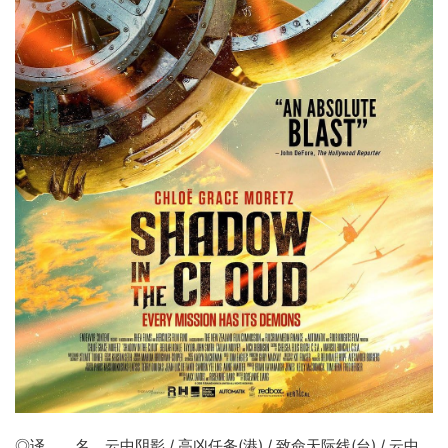
◎译 名
云中阴影
/ 高凶任务(港) / 致命天际线(台) / 云中