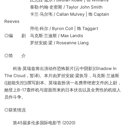
泰勒·约翰·史密斯 / Taylor John Smith
卡兰·马尔韦 / Callan Mulvey | 饰 Captain
Reeves
拜伦·科尔 / Byron Coll | 饰 Taggart
◎编 剧 马克斯·兰迪斯 / Max Landis
罗丝安妮·梁 / Roseanne Liang
◎简 介
科洛·莫瑞兹将出演动作恐怖新片[云中阴影](Shadow In
The Cloud，暂译)。本片由罗丝安妮·梁执导，马克斯·兰迪斯
([超能失控])撰写剧本。莫瑞兹扮演一名携带绝密文件的上尉，
她登上B-17轰炸机与迎面而来的日本伏击以及全男性的机组人
员作斗争。
◎获奖情况
第45届多伦多国际电影节 (2020)