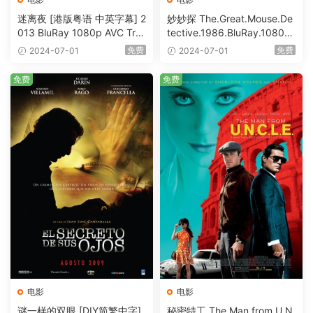
迷离夜 [港版粤语 中英字幕] 2
妙妙探 The.Great.Mouse.De
013 BluRay 1080p AVC Tru
tective.1986.BluRay.1080p.
eHD5.1 [BDISO 22.64GB]
AVC.DTS-HD.MA.5.1-HDHo
免费
免费
2024-07-01
2024-07-01
me [BDISO 20.67GB]
免费
免费
电影
电影
谜一样的双眼 [DIY简繁中字]
秘密特工 The Man from U.N.