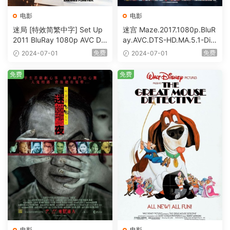
电影
电影
迷局 [特效简繁中字] Set Up
迷宫 Maze.2017.1080p.BluR
2011 BluRay 1080p AVC DT
ay.AVC.DTS-HD.MA.5.1-DiY
S-HD MA5.1-shhaclm@CHD
@HDHome [BDISO 19.7GB]
免费
免费
2024-07-01
2024-07-01
Bits [BDISO 23.09GB]
免费
免费
电影
电影