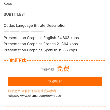
kbps
SUBTITLES:
Codec Language Bitrate Description
—– ——– ——- ———–
Presentation Graphics English 24.803 kbps
Presentation Graphics French 21.394 kbps
Presentation Graphics Spanish 19.85 kbps
资源下载
免费
下载价格
立即购买
如果使用BT软件下载无速度请参考：
https://www.dtsma.com/download