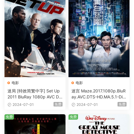
电影
电影
迷局 [特效简繁中字] Set Up
迷宫 Maze.2017.1080p.BluR
2011 BluRay 1080p AVC DT
ay.AVC.DTS-HD.MA.5.1-DiY
S-HD MA5.1-shhaclm@CHD
@HDHome [BDISO 19.7GB]
免费
免费
2024-07-01
2024-07-01
Bits [BDISO 23.09GB]
免费
免费