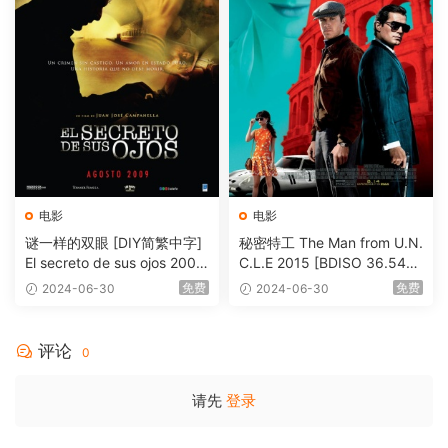
电影
电影
谜一样的双眼 [DIY简繁中字]
秘密特工 The Man from U.N.
El secreto de sus ojos 2009
C.L.E 2015 [BDISO 36.54G
1080p Blu-ray AVC DTS-HD
B]
免费
免费
2024-06-30
2024-06-30
MA 5.1-Softfeng@CHDBits
[BDISO 35.34GB]
评论
0
请先
登录