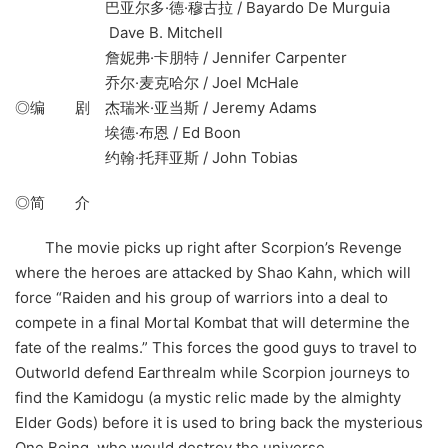
巴亚尔多·德·穆古拉 / Bayardo De Murguia
Dave B. Mitchell
詹妮弗·卡朋特 / Jennifer Carpenter
乔尔·麦克哈尔 / Joel McHale
◎编 剧 杰瑞米·亚当斯 / Jeremy Adams
埃德·布恩 / Ed Boon
约翰·托拜亚斯 / John Tobias
◎简 介
The movie picks up right after Scorpion’s Revenge
where the heroes are attacked by Shao Kahn, which will
force “Raiden and his group of warriors into a deal to
compete in a final Mortal Kombat that will determine the
fate of the realms.” This forces the good guys to travel to
Outworld defend Earthrealm while Scorpion journeys to
find the Kamidogu (a mystic relic made by the almighty
Elder Gods) before it is used to bring back the mysterious
One Being, who would destroy the universe.