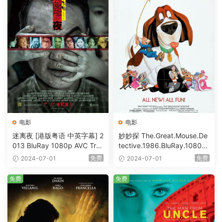
电影
电影
迷离夜 [港版粤语 中英字幕] 2
妙妙探 The.Great.Mouse.De
013 BluRay 1080p AVC Tru
tective.1986.BluRay.1080p.
eHD5.1 [BDISO 22.64GB]
AVC.DTS-HD.MA.5.1-HDHo
免费
免费
2024-07-01
2024-07-01
me [BDISO 20.67GB]
免费
免费