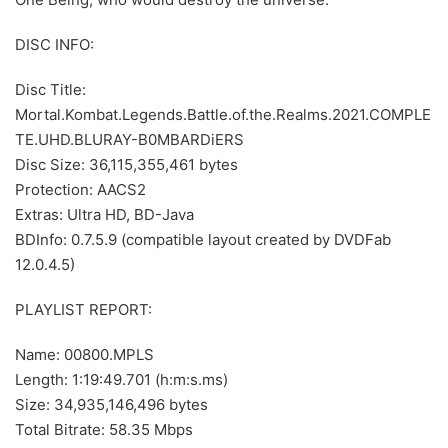
DISC INFO:
Disc Title:
Mortal.Kombat.Legends.Battle.of.the.Realms.2021.COMPLE
TE.UHD.BLURAY-B0MBARDiERS
Disc Size: 36,115,355,461 bytes
Protection: AACS2
Extras: Ultra HD, BD-Java
BDInfo: 0.7.5.9 (compatible layout created by DVDFab
12.0.4.5)
PLAYLIST REPORT:
Name: 00800.MPLS
Length: 1:19:49.701 (h:m:s.ms)
Size: 34,935,146,496 bytes
Total Bitrate: 58.35 Mbps