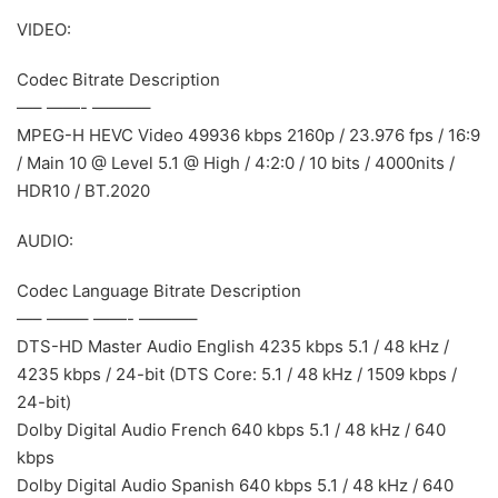
VIDEO:
Codec Bitrate Description
—– ——- ———–
MPEG-H HEVC Video 49936 kbps 2160p / 23.976 fps / 16:9
/ Main 10 @ Level 5.1 @ High / 4:2:0 / 10 bits / 4000nits /
HDR10 / BT.2020
AUDIO:
Codec Language Bitrate Description
—– ——– ——- ———–
DTS-HD Master Audio English 4235 kbps 5.1 / 48 kHz /
4235 kbps / 24-bit (DTS Core: 5.1 / 48 kHz / 1509 kbps /
24-bit)
Dolby Digital Audio French 640 kbps 5.1 / 48 kHz / 640
kbps
Dolby Digital Audio Spanish 640 kbps 5.1 / 48 kHz / 640