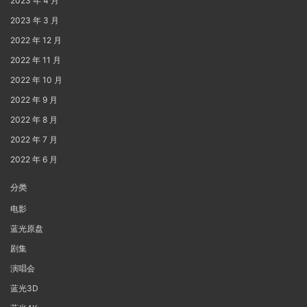
2023 年 4 月
2023 年 3 月
2022 年 12 月
2022 年 11 月
2022 年 10 月
2022 年 9 月
2022 年 8 月
2022 年 7 月
2022 年 6 月
分类
电影
蓝光原盘
剧集
演唱会
蓝光3D