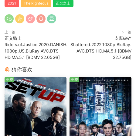
2021
The Righteous
正义之士
上一篇
下一篇
正义骑士
支离破碎
Riders.of.Justice.2020.DANISH.
Shattered.2022.1080p.BluRay.
1080p.US.BluRay.AVC.DTS-
AVC.DTS-HD.MA.5.1 [BDMV
HD.MA.5.1 [BDMV 22.05GB]
22.75GB]
猜你喜欢
免费
免费