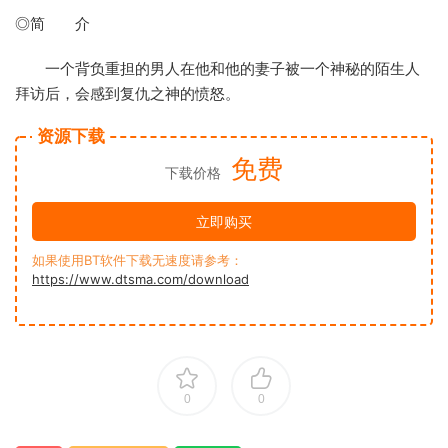
◎简 介
一个背负重担的男人在他和他的妻子被一个神秘的陌生人
拜访后，会感到复仇之神的愤怒。
资源下载
免费
下载价格
立即购买
如果使用BT软件下载无速度请参考：
https://www.dtsma.com/download
0
0