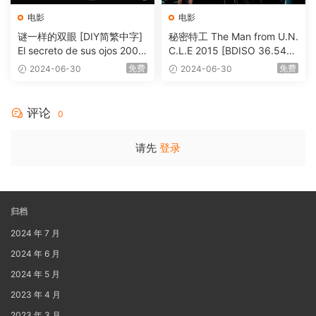
电影
电影
谜一样的双眼 [DIY简繁中字]
秘密特工 The Man from U.N.
El secreto de sus ojos 2009
C.L.E 2015 [BDISO 36.54G
1080p Blu-ray AVC DTS-HD
B]
免费
免费
2024-06-30
2024-06-30
MA 5.1-Softfeng@CHDBits
[BDISO 35.34GB]
评论
0
请先
登录
归档
2024 年 7 月
2024 年 6 月
2024 年 5 月
2023 年 4 月
2023 年 3 月