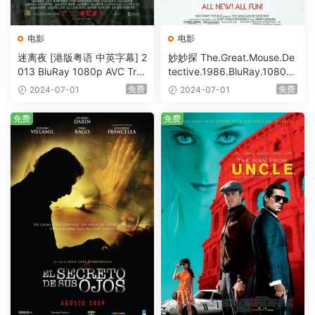
电影
电影
迷离夜 [港版粤语 中英字幕] 2
妙妙探 The.Great.Mouse.De
013 BluRay 1080p AVC Tru
tective.1986.BluRay.1080p.
eHD5.1 [BDISO 22.64GB]
AVC.DTS-HD.MA.5.1-HDHo
免费
免费
2024-07-01
2024-07-01
me [BDISO 20.67GB]
免费
免费