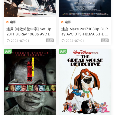
电影
电影
迷局 [特效简繁中字] Set Up
迷宫 Maze.2017.1080p.BluR
2011 BluRay 1080p AVC DT
ay.AVC.DTS-HD.MA.5.1-DiY
S-HD MA5.1-shhaclm@CHD
@HDHome [BDISO 19.7GB]
免费
免费
2024-07-01
2024-07-01
Bits [BDISO 23.09GB]
免费
免费