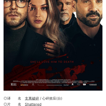
◎译 名
支离破碎
/ 心碎效应(台)
◎片 名
Shattered