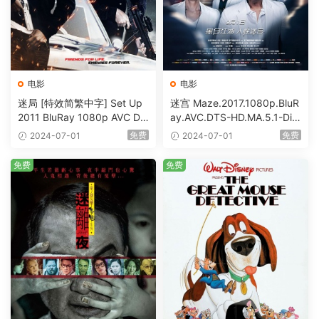
电影
电影
迷局 [特效简繁中字] Set Up
迷宫 Maze.2017.1080p.BluR
2011 BluRay 1080p AVC DT
ay.AVC.DTS-HD.MA.5.1-DiY
S-HD MA5.1-shhaclm@CHD
@HDHome [BDISO 19.7GB]
免费
免费
2024-07-01
2024-07-01
Bits [BDISO 23.09GB]
免费
免费