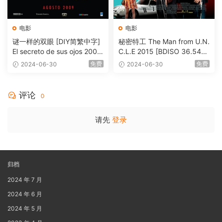
电影
电影
谜一样的双眼 [DIY简繁中字]
秘密特工 The Man from U.N.
El secreto de sus ojos 2009
C.L.E 2015 [BDISO 36.54G
1080p Blu-ray AVC DTS-HD
B]
免费
免费
2024-06-30
2024-06-30
MA 5.1-Softfeng@CHDBits
[BDISO 35.34GB]
评论
0
请先
登录
归档
2024 年 7 月
2024 年 6 月
2024 年 5 月