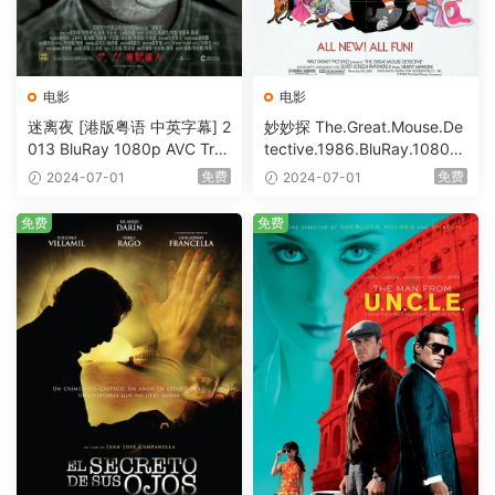
电影
电影
迷离夜 [港版粤语 中英字幕] 2
妙妙探 The.Great.Mouse.De
013 BluRay 1080p AVC Tru
tective.1986.BluRay.1080p.
eHD5.1 [BDISO 22.64GB]
AVC.DTS-HD.MA.5.1-HDHo
免费
免费
2024-07-01
2024-07-01
me [BDISO 20.67GB]
免费
免费